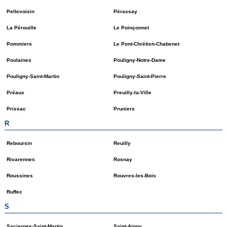
Pellevoisin
Pérassay
La Pérouille
Le Poinçonnet
Pommiers
Le Pont-Chrétien-Chabenet
Poulaines
Pouligny-Notre-Dame
Pouligny-Saint-Martin
Pouligny-Saint-Pierre
Préaux
Preuilly-la-Ville
Prissac
Pruniers
R
Reboursin
Reuilly
Rivarennes
Rosnay
Roussines
Rouvres-les-Bois
Ruffec
S
Sacierges-Saint-Martin
Saint-Aigny