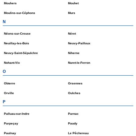
Mouhers
Mouhet
Moulins-sur-Céphons
Murs
N
Néons-sur-Creuse
Néret
Neuillay-les-Bois
Neuvy-Pailloux
Neuvy-Saint-Sépulchre
Niherne
Nohant-Vic
Nuret-le-Ferron
O
Obterre
Orsennes
Orville
Oulches
P
Palluau-sur-Indre
Parnac
Parpeçay
Paudy
Paulnay
Le Pêchereau