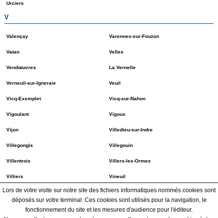
Urciers
V
Valençay
Varennes-sur-Fouzon
Vatan
Velles
Vendœuvres
La Vernelle
Verneuil-sur-Igneraie
Veuil
Vicq-Exemplet
Vicq-sur-Nahon
Vigoulant
Vigoux
Vijon
Villedieu-sur-Indre
Villegongis
Villegouin
Villentrois
Villers-les-Ormes
Villiers
Vineuil
Lors de votre visite sur notre site des fichiers informatiques nommés cookies sont
Vouillon
déposés sur votre terminal. Ces cookies sont utilisés pour la navigation, le
Téléchargez le guide du nouvel arrivant dans le département 36 - Indre où sont
fonctionnement du site et les mesures d'audience pour l'éditeur.
répertoriées toutes les démarches à accomplir de votre déménagement à votre arrivée.