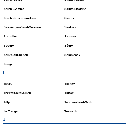
Sainte-Gemme
Sainte-Lizaigne
Sainte-Sévère-sur-Indre
Sarzay
Sassierges-Saint-Germain
Saulnay
Sauzelles
Sazeray
Scoury
Ségry
Selles-sur-Nahon
Sembleçay
Sougé
T
Tendu
Thenay
Thevet-Saint-Julien
Thizay
Tilly
Tournon-Saint-Martin
Le Tranger
Tranzault
U