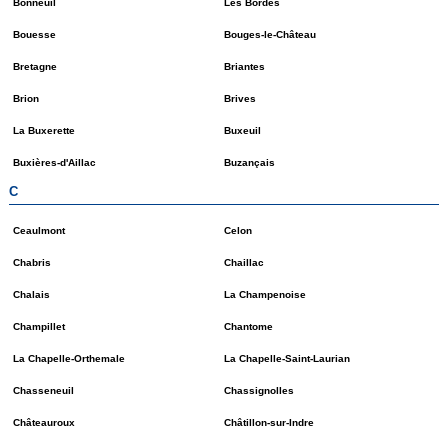
Bonneuil
Les Bordes
Bouesse
Bouges-le-Château
Bretagne
Briantes
Brion
Brives
La Buxerette
Buxeuil
Buxières-d'Aillac
Buzançais
C
Ceaulmont
Celon
Chabris
Chaillac
Chalais
La Champenoise
Champillet
Chantome
La Chapelle-Orthemale
La Chapelle-Saint-Laurian
Chasseneuil
Chassignolles
Châteauroux
Châtillon-sur-Indre