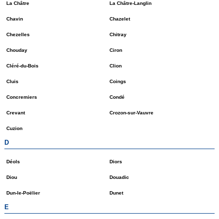
La Châtre
La Châtre-Langlin
Chavin
Chazelet
Chezelles
Chitray
Chouday
Ciron
Cléré-du-Bois
Clion
Cluis
Coings
Concremiers
Condé
Crevant
Crozon-sur-Vauvre
Cuzion
D
Déols
Diors
Diou
Douadic
Dun-le-Poëlier
Dunet
E