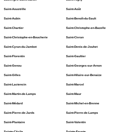
Saint-Aoustrille
Saint-Août
Saint-Aubin
Saint-Benoît-du-Sault
Saint-Chartier
Saint-Christophe-en-Bazelle
Saint-Christophe-en-Boucherie
Saint-Civran
Saint-Cyran-du-Jambot
Saint-Denis-de-Jouhet
Saint-Florentin
Saint-Gaultier
Saint-Genou
Saint-Georges-sur-Arnon
Saint-Gilles
Saint-Hilaire-sur-Benaize
Saint-Lactencin
Saint-Marcel
Saint-Martin-de-Lamps
Saint-Maur
Saint-Médard
Saint-Michel-en-Brenne
Saint-Pierre-de-Jards
Saint-Pierre-de-Lamps
Saint-Plantaire
Saint-Valentin
Sainte-Cécile
Sainte-Fauste