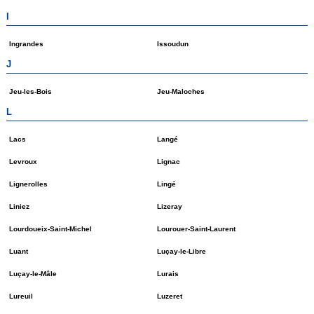
I
Ingrandes
Issoudun
J
Jeu-les-Bois
Jeu-Maloches
L
Lacs
Langé
Levroux
Lignac
Lignerolles
Lingé
Liniez
Lizeray
Lourdoueix-Saint-Michel
Lourouer-Saint-Laurent
Luant
Luçay-le-Libre
Luçay-le-Mâle
Lurais
Lureuil
Luzeret