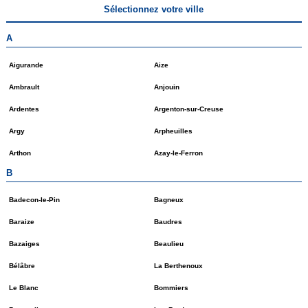
Sélectionnez votre ville
A
Aigurande
Aize
Ambrault
Anjouin
Ardentes
Argenton-sur-Creuse
Argy
Arpheuilles
Arthon
Azay-le-Ferron
B
Badecon-le-Pin
Bagneux
Baraize
Baudres
Bazaiges
Beaulieu
Bélâbre
La Berthenoux
Le Blanc
Bommiers