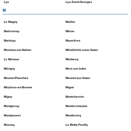
Lye
Lys-Saint-Georges
M
Le Magny
Maillet
Malicornay
Mâron
Martizay
Mauvières
Menetou-sur-Nahon
Ménétréols-sous-Vatan
Le Menoux
Méobecq
Mérigny
Mers-sur-Indre
Meunet-Planches
Meunet-sur-Vatan
Mézières-en-Brenne
Migné
Migny
Montchevrier
Montgivray
Montierchaume
Montipouret
Montlevicq
Mosnay
La Motte-Feuilly