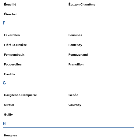
Écueillé
Éguzon-Chantôme
Étrechet
F
Faverolles
Feusines
Fléré-la-Rivière
Fontenay
Fontgombault
Fontguenand
Fougerolles
Francillon
Frédille
G
Gargilesse-Dampierre
Gehée
Giroux
Gournay
Guilly
H
Heugnes