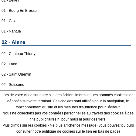
01 - Belley
01 - Bourg En Bresse
01 - Gex
01 - Nantua
02 - Aisne
02 - Chateau Thierry
02 - Laon
02 - Saint Quentin
02 - Soissons
02 - Vervins
Lors de votre visite sur notre site des fichiers informatiques nommés cookies sont
déposés sur votre terminal. Ces cookies sont utilisés pour la navigation, le
03 - Allier
fonctionnement du site et les mesures d'audience pour l'éditeur.
Nous ne collectons pas vos données personnelles au travers des cookies à des
03 - Montlucon
fins publicitaires ni pour nous ni pour des tiers.
|
|
COOKIES
ESPACE GRAND PUBLIC : information des utilisateurs
ESPACE
Plus d'infos sur les cookies
-
Ne plus afficher ce message
(vous pouvez toujours
03 - Moulins
PRO : Créer une fiche / Régle d'affichage
consulter notre politique de cookies sur le lien en bas de page)