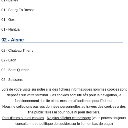
01 - Belley
01 - Bourg En Bresse
01 - Gex
01 - Nantua
02 - Aisne
02 - Chateau Thierry
02 - Laon
02 - Saint Quentin
02 - Soissons
02 - Vervins
Lors de votre visite sur notre site des fichiers informatiques nommés cookies sont
déposés sur votre terminal. Ces cookies sont utilisés pour la navigation, le
03 - Allier
fonctionnement du site et les mesures d'audience pour l'éditeur.
Nous ne collectons pas vos données personnelles au travers des cookies à des
03 - Montlucon
fins publicitaires ni pour nous ni pour des tiers.
|
|
COOKIES
ESPACE GRAND PUBLIC : information des utilisateurs
ESPACE
Plus d'infos sur les cookies
-
Ne plus afficher ce message
(vous pouvez toujours
03 - Moulins
PRO : Créer une fiche / Régle d'affichage
consulter notre politique de cookies sur le lien en bas de page)