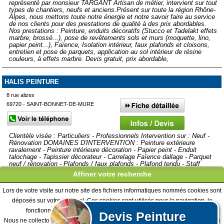
représenté par monsieur TARGANT Artisan de métier, intervient sur tout
types de chantiers, neufs et anciens. ​ Présent sur toute la région Rhône-
Alpes, nous mettons toute notre énergie et notre savoir faire au service
de nos clients pour des prestations de qualité à des prix abordables.
Nos prestations : Peinture, enduits décoratifs (Stucco et Tadelakt effets
marbre, brossé...), pose de revêtements sols et murs (moquette, lino,
papier peint...), Faïence, Isolation intérieur, faux plafonds et cloisons,
entretien et pose de parquets, application au sol intérieur de résine
couleurs, à effets marbre. Devis gratuit, prix abordable,
HALIS PEINTURE
8 rue alizes
69720 - SAINT-BONNET-DE-MURE
Clientèle visée : Particuliers - Professionnels Intervention sur : Neuf -
Rénovation DOMAINES D'INTERVENTION : Peinture extérieure
ravalement - Peinture intérieure décoration - Papier peint - Enduit
talochage - Tapissier décorateur - Carrelage Faïence dallage - Parquet
neuf / rénovation - Plafonds / faux plafonds - Plafond tendu - Staff
AUTRES ACTIVITES : Traitement...
Affiner votre recherche
Lors de votre visite sur notre site des fichiers informatiques nommés cookies sont
Afficher plus de prestataires dans un rayon de 50km autour de
déposés sur votre terminal. Ces cookies sont utilisés pour la navigation, le
Lyon 3ème arrondissement
fonctionnement du site et les mesures d'audience pour l'éditeur.
Devis
Peinture
Nous ne collectons pas vos données personnelles au travers des cookies à des