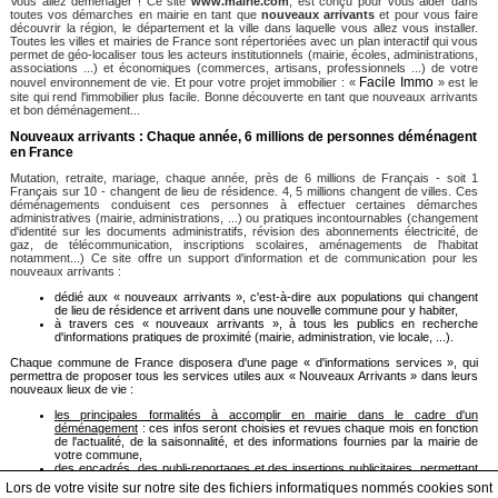
Vous allez déménager ! Ce site
www.mairie.com
, est conçu pour vous aider dans
toutes vos démarches en mairie en tant que
nouveaux arrivants
et pour vous faire
découvrir la région, le département et la ville dans laquelle vous allez vous installer.
Toutes les villes et mairies de France sont répertoriées avec un plan interactif qui vous
permet de géo-localiser tous les acteurs institutionnels (mairie, écoles, administrations,
associations ...) et économiques (commerces, artisans, professionnels ...) de votre
Facile Immo
nouvel environnement de vie. Et pour votre projet immobilier : «
» est le
site qui rend l'immobilier plus facile. Bonne découverte en tant que nouveaux arrivants
et bon déménagement...
Nouveaux arrivants : Chaque année, 6 millions de personnes déménagent
en France
Mutation, retraite, mariage, chaque année, près de 6 millions de Français - soit 1
Français sur 10 - changent de lieu de résidence. 4, 5 millions changent de villes. Ces
déménagements conduisent ces personnes à effectuer certaines démarches
administratives (mairie, administrations, ...) ou pratiques incontournables (changement
d'identité sur les documents administratifs, révision des abonnements électricité, de
gaz, de télécommunication, inscriptions scolaires, aménagements de l'habitat
notamment...) Ce site offre un support d'information et de communication pour les
nouveaux arrivants :
dédié aux « nouveaux arrivants », c'est-à-dire aux populations qui changent
de lieu de résidence et arrivent dans une nouvelle commune pour y habiter,
à travers ces « nouveaux arrivants », à tous les publics en recherche
d'informations pratiques de proximité (mairie, administration, vie locale, ...).
Chaque commune de France disposera d'une page « d'informations services », qui
permettra de proposer tous les services utiles aux « Nouveaux Arrivants » dans leurs
nouveaux lieux de vie :
les principales formalités à accomplir en mairie dans le cadre d'un
déménagement
: ces infos seront choisies et revues chaque mois en fonction
de l'actualité, de la saisonnalité, et des informations fournies par la mairie de
votre commune,
des encadrés, des publi-reportages et des insertions publicitaires
, permettant
à des acteurs publics et privés de présenter leurs services et leurs actions,
Lors de votre visite sur notre site des fichiers informatiques nommés cookies sont
des petites annonces de proximité
, permettant notamment aux résidents «