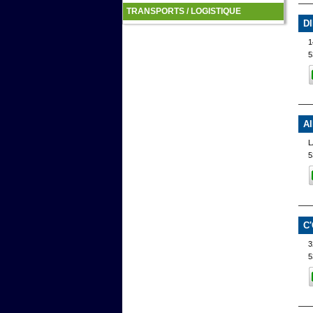
TRANSPORTS / LOGISTIQUE
D
1
5
A
5
C
3
5