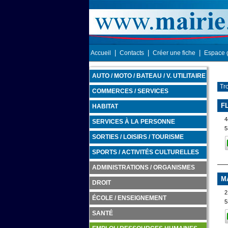
|
|
|
Accueil
Contacts
Créer une fiche
Espace 
AUTO / MOTO / BATEAU / V. UTILITAIRE
Tr
COMMERCES / SERVICES
F
HABITAT
4
SERVICES À LA PERSONNE
5
SORTIES / LOISIRS / TOURISME
SPORTS / ACTIVITÉS CULTURELLES
ADMINISTRATIONS / ORGANISMES
M
DROIT
2
ÉCOLE / ENSEIGNEMENT
5
SANTÉ