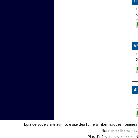
C
1
5
V
1
5
A
L
5
Lors de votre visite sur notre site des fichiers informatiques nommés
Nous ne collectons pas
Plus d'infos sur les cookies
-
N