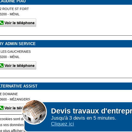
LAUDINE PIAU
2 ROUTE ST FORT
3200 - MÉNIL
RY ADMIN SERVICE
 LES GAUCHERAIES
3200 - MÉNIL
LTERNATIVE ASSIST
E DOMAINE
3600 - MÉZANGERS
Devis
travaux d'entrep
Jusqu'à 3 devis en 5 minutes.
 cookies sont déposés sur votre terminal. Ces cookies sont utilisés pour la navigatio
Cliquez ici
 vos données personnelles au travers des cookies à des fins publicitaires ni pour 
e plus afficher ce message
(vous pouvez toujours consulter notre politique de cook