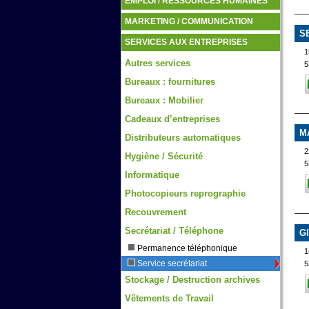
EMPLOI / RESSOURCES HUMAINES
MARKETING / COMMUNICATION
S
SERVICES AUX ENTREPRISES
Autres services
5
Bureaux : fournitures
Bureaux : Mobilier
Cadeaux d’entreprises
M
Distributeurs automatiques
2
Hygiène / Sécurité
5
Informatique
Photocopieurs reprographie
Recouvrement
Secrétariat / Téléphone
G
Permanence téléphonique
1
Service secrétariat
5
Stockage / Destruction archives
Vêtements de Travail