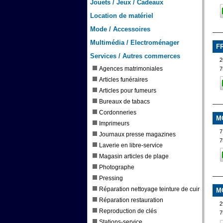
Jouets / Jeux / Cadeaux
Location de matériel
Mode / Accessoires
Multimédia / Electroménager
F
Services / Autres commerces
2
Agences matrimoniales
7
Articles funéraires
Articles pour fumeurs
Bureaux de tabacs
Cordonneries
M
Imprimeurs
7
Journaux presse magazines
7
Laverie en libre-service
Magasin articles de plage
Photographe
Pressing
Réparation nettoyage teinture de cuir
M
Réparation restauration
2
Reproduction de clés
7
Stations-service