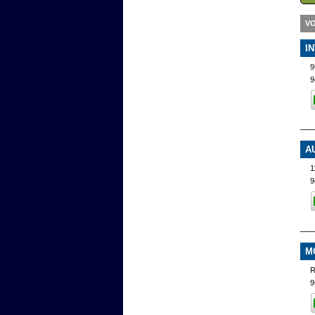
VO
I
9
9
A
1
9
M
R
9