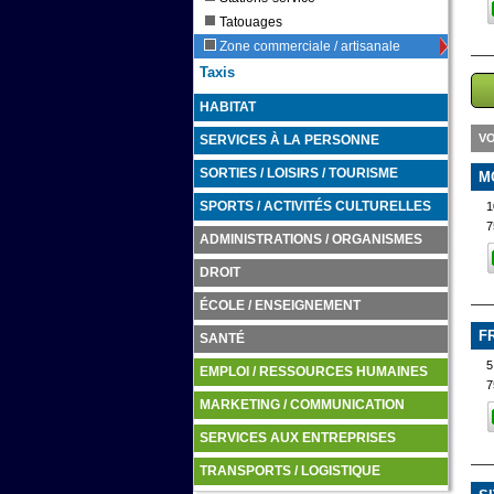
Tatouages
Zone commerciale / artisanale
Taxis
HABITAT
VO
SERVICES À LA PERSONNE
SORTIES / LOISIRS / TOURISME
M
SPORTS / ACTIVITÉS CULTURELLES
7
ADMINISTRATIONS / ORGANISMES
DROIT
ÉCOLE / ENSEIGNEMENT
F
SANTÉ
5
EMPLOI / RESSOURCES HUMAINES
7
MARKETING / COMMUNICATION
SERVICES AUX ENTREPRISES
TRANSPORTS / LOGISTIQUE