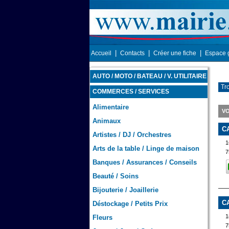
|
|
|
Accueil
Contacts
Créer une fiche
Espace 
AUTO / MOTO / BATEAU / V. UTILITAIRE
Tr
COMMERCES / SERVICES
Alimentaire
VO
Animaux
C
Artistes / DJ / Orchestres
1
Arts de la table / Linge de maison
7
Banques / Assurances / Conseils
Beauté / Soins
Bijouterie / Joaillerie
C
Déstockage / Petits Prix
1
Fleurs
7