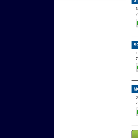
SI
3
7
S
1
7
M
3
7