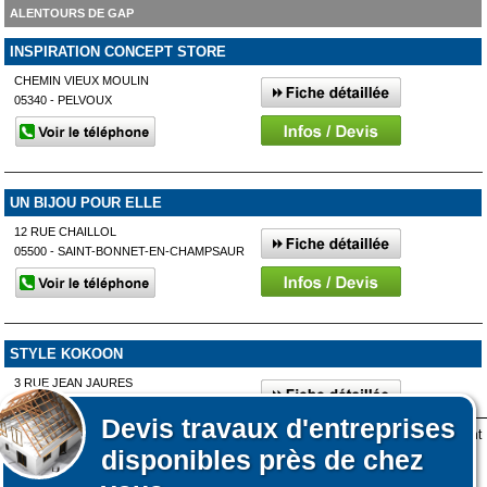
ALENTOURS DE GAP
INSPIRATION CONCEPT STORE
CHEMIN VIEUX MOULIN
05340 - PELVOUX
UN BIJOU POUR ELLE
12 RUE CHAILLOL
05500 - SAINT-BONNET-EN-CHAMPSAUR
STYLE KOKOON
3 RUE JEAN JAURES
05400 - VEYNES
Devis
travaux d'entreprises
Lors de votre visite sur notre site des fichiers informatiques nommés cookies sont
disponibles près de chez
déposés sur votre terminal. Ces cookies sont utilisés pour la navigation, le
fonctionnement du site et les mesures d'audience pour l'éditeur.