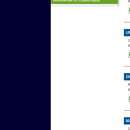
TRANSPORTS / LOGISTIQUE
0
U
1
0
D
0
M
1