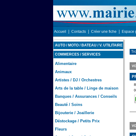
|
|
|
Accueil
Contacts
Créer une fiche
Espace 
AUTO / MOTO / BATEAU / V. UTILITAIRE
Tr
COMMERCES / SERVICES
Alimentaire
VO
Animaux
P
Artistes / DJ / Orchestres
Arts de la table / Linge de maison
0
Banques / Assurances / Conseils
Beauté / Soins
Bijouterie / Joaillerie
Déstockage / Petits Prix
VO
Fleurs