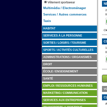
Vêtement sportswear
N
Multimédia / Electroménager
2
Services / Autres commerces
0
Taxis
HABITAT
Cl
SERVICES À LA PERSONNE
C
SORTIES / LOISIRS / TOURISME
1
SPORTS / ACTIVITÉS CULTURELLES
0
ADMINISTRATIONS / ORGANISMES
DROIT
ÉCOLE / ENSEIGNEMENT
SANTÉ
EMPLOI / RESSOURCES HUMAINES
VO
MARKETING / COMMUNICATION
C
SERVICES AUX ENTREPRISES
A