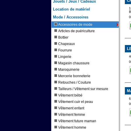
C
Jouets / Jeux / Cadeaux
1
Location de matériel
Mode / Accessoires
0
Accessoires de mode
Articles de puériculture
Bottier
Chapeaux
L
Fourrure
4
Lingerie
0
Magasin chaussure
Maroquinerie
Mercerie bonneterie
Retouches / Couture
Tailleurs / Vêtement sur mesure
M
Vêtement bébé
6
Vêtement cuir et peau
0
Vêtement enfant
Vêtement femme
Vêtement future maman
Vêtement homme