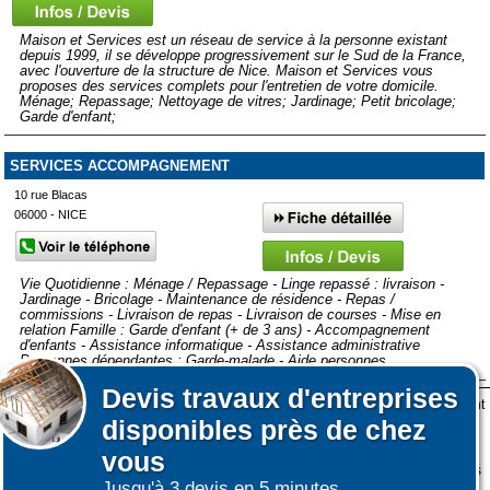
Maison et Services est un réseau de service à la personne existant
depuis 1999, il se développe progressivement sur le Sud de la France,
avec l'ouverture de la structure de Nice. Maison et Services vous
proposes des services complets pour l'entretien de votre domicile.
Ménage; Repassage; Nettoyage de vitres; Jardinage; Petit bricolage;
Garde d'enfant;
SERVICES ACCOMPAGNEMENT
10 rue Blacas
06000 - NICE
Vie Quotidienne : Ménage / Repassage - Linge repassé : livraison -
Jardinage - Bricolage - Maintenance de résidence - Repas /
commissions - Livraison de repas - Livraison de courses - Mise en
relation Famille : Garde d'enfant (+ de 3 ans) - Accompagnement
d'enfants - Assistance informatique - Assistance administrative
Personnes dépendantes : Garde-malade - Aide personnes...
Devis
travaux d'entreprises
Lors de votre visite sur notre site des fichiers informatiques nommés cookies sont
Afficher plus de prestataires dans un rayon de 50km autour de
disponibles près de chez
déposés sur votre terminal. Ces cookies sont utilisés pour la navigation, le
Tende
fonctionnement du site et les mesures d'audience pour l'éditeur.
vous
Affiner votre recherche
Nous ne collectons pas vos données personnelles au travers des cookies à des
Jusqu'à 3 devis en 5 minutes.