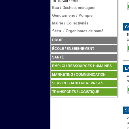
Travail / Emploi
Eau / Déchets ménagers
Gendarmerie / Pompier
Mairie / Collectivités
C
Sécu. / Organismes de santé
5
3
DROIT
ÉCOLE / ENSEIGNEMENT
SANTÉ
EMPLOI / RESSOURCES HUMAINES
L
MARKETING / COMMUNICATION
4
3
SERVICES AUX ENTREPRISES
TRANSPORTS / LOGISTIQUE
S
2
3