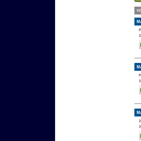
VO
M
P
3
M
P
3
M
2
3