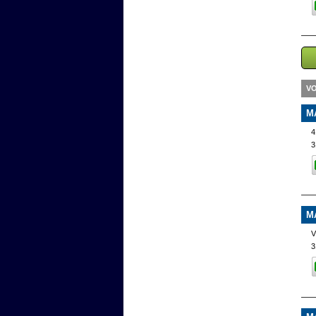
VO
M
4
3
M
V
3