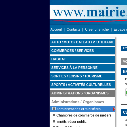
|
|
|
Accueil
Contacts
Créer une fiche
Espace 
AUTO / MOTO / BATEAU / V. UTILITAIRE
Tr
COMMERCES / SERVICES
HABITAT
VO
SERVICES À LA PERSONNE
B
SORTIES / LOISIRS / TOURISME
P
3
SPORTS / ACTIVITÉS CULTURELLES
ADMINISTRATIONS / ORGANISMES
Administrations / Organismes
Administrations et ministères
C
Chambres de commerce de métiers
3
Impôts trésor public
3