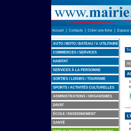
|
|
|
Accueil
Contacts
Créer une fiche
Espace 
AUTO / MOTO / BATEAU / V. UTILITAIRE
Tr
COMMERCES / SERVICES
HABITAT
VO
SERVICES À LA PERSONNE
A
SORTIES / LOISIRS / TOURISME
2
8
SPORTS / ACTIVITÉS CULTURELLES
ADMINISTRATIONS / ORGANISMES
DROIT
ÉCOLE / ENSEIGNEMENT
L
SANTÉ
2
8