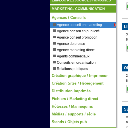
EMPLOI / RESSOURCES HUMAINES
MARKETING / COMMUNICATION
Agences / Conseils
Agence conseil en marketing
L
Agence conseil en publicité
3
Agence conseil promotion
8
Agence de presse
Agence marketing direct
Agents commerciaux
Conseils en organisation
O
Relations publiques
Création graphique / Imprimeur
2
8
Création Sites / Hébergement
Distribution imprimés
Fichiers / Marketing direct
Hôtesses / Mannequins
S
Médias / supports / régie
9
Stands / Objets pub
8