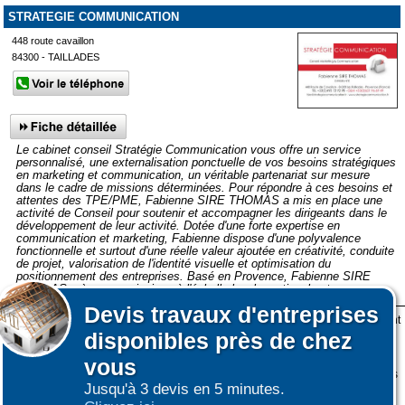
STRATEGIE COMMUNICATION
448 route cavaillon
84300 - TAILLADES
Le cabinet conseil Stratégie Communication vous offre un service
personnalisé, une externalisation ponctuelle de vos besoins stratégiques
en marketing et communication, un véritable partenariat sur mesure
dans le cadre de missions déterminées. Pour répondre à ces besoins et
attentes des TPE/PME, Fabienne SIRE THOMAS a mis en place une
activité de Conseil pour soutenir et accompagner les dirigeants dans le
développement de leur activité. Dotée d'une forte expertise en
communication et marketing, Fabienne dispose d'une polyvalence
fonctionnelle et surtout d'une réelle valeur ajoutée en créativité, conduite
de projet, valorisation de l'identité visuelle et optimisation du
positionnement des entreprises. Basé en Provence, Fabienne SIRE
THOMAS mène ses missions à l'échelle locale, nationale et
internationale.
Devis
travaux d'entreprises
Lors de votre visite sur notre site des fichiers informatiques nommés cookies sont
disponibles près de chez
déposés sur votre terminal. Ces cookies sont utilisés pour la navigation, le
Afficher plus de prestataires dans un rayon de 50km autour de Apt
fonctionnement du site et les mesures d'audience pour l'éditeur.
vous
Nous ne collectons pas vos données personnelles au travers des cookies à des
Jusqu'à 3 devis en 5 minutes.
fins publicitaires ni pour nous ni pour des tiers.