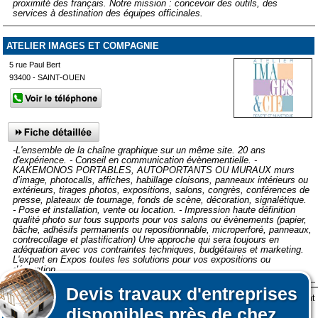
proximité des français. Notre mission : concevoir des outils, des
services à destination des équipes officinales.
ATELIER IMAGES ET COMPAGNIE
5 rue Paul Bert
93400 - SAINT-OUEN
-L'ensemble de la chaîne graphique sur un même site. 20 ans
d'expérience. - Conseil en communication évènementielle. -
KAKEMONOS PORTABLES, AUTOPORTANTS OU MURAUX murs
d’image, photocalls, affiches, habillage cloisons, panneaux intérieurs ou
extérieurs, tirages photos, expositions, salons, congrès, conférences de
presse, plateaux de tournage, fonds de scène, décoration, signalétique.
- Pose et installation, vente ou location. - Impression haute définition
qualité photo sur tous supports pour vos salons ou évènements (papier,
bâche, adhésifs permanents ou repositionnable, microperforé, panneaux,
contrecollage et plastification) Une approche qui sera toujours en
adéquation avec vos contraintes techniques, budgétaires et marketing.
L'expert en Expos toutes les solutions pour vos expositions ou
décoration
Devis
travaux d'entreprises
Lors de votre visite sur notre site des fichiers informatiques nommés cookies sont
Afficher plus de prestataires dans un rayon de 50km autour de
disponibles près de chez
déposés sur votre terminal. Ces cookies sont utilisés pour la navigation, le