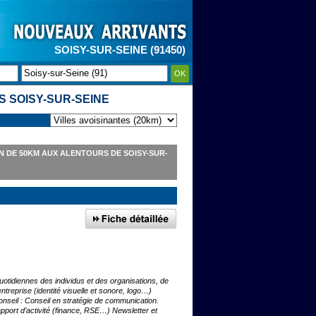
SOISY-SUR-SEINE (91450)
OK
 SOISY-SUR-SEINE
 DE 50KM AUX ALENTOURS DE SOISY-SUR-
otidiennes des individus et des organisations, de
’entreprise (identité visuelle et sonore, logo…)
seil : Conseil en stratégie de communication.
Rapport d’activité (finance, RSE…) Newsletter et