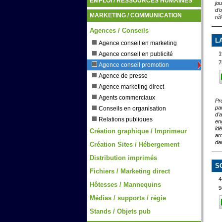
EMPLOI / RESSOURCES HUMAINES
jo
d’
MARKETING / COMMUNICATION
ré
Agences / Conseils
L
Agence conseil en marketing
Agence conseil en publicité
1
7
Agence conseil promotion
Agence de presse
Agence marketing direct
Agents commerciaux
Pr
pa
Conseils en organisation
d'
Relations publiques
en
id
Création graphique / Imprimeur
arm
da
Création Sites / Hébergement
Distribution imprimés
S
Fichiers / Marketing direct
4
Hôtesses / Mannequins
9
Médias / supports / régie
Stands / Objets pub