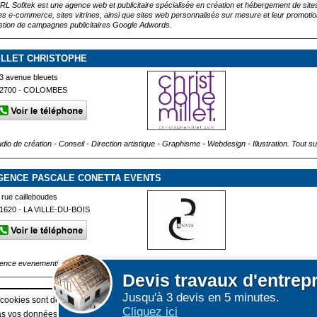
RL Sofitek est une agence web et publicitaire spécialisée en création et hébergement de site
tes e-commerce, sites vitrines, ainsi que sites web personnalisés sur mesure et leur promotion
stion de campagnes publicitaires Google Adwords.
ILLET CHRISTOPHE
3 avenue bleuets
2700 - COLOMBES
dio de création - Conseil - Direction artistique - Graphisme - Webdesign - Illustration. Tout su
GENCE PASCALE CONETTA EVENTS
 rue cailleboudes
1620 - LA VILLE-DU-BOIS
ence evenementielle Organisation d'evenements pour les villes, les CE Créations de concep
Devis
travaux d'entrep
Jusqu'à 3 devis en 5 minutes.
Afficher plus de prestataires dans un rayon de 50km auto
 cookies sont déposés sur votre terminal. Ces cookies sont utilisés pour la navigatio
Cliquez ici
 vos données personnelles au travers des cookies à des fins publicitaires ni pour 