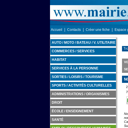
|
|
|
Accueil
Contacts
Créer une fiche
Espace 
AUTO / MOTO / BATEAU / V. UTILITAIRE
Tr
COMMERCES / SERVICES
HABITAT
VO
SERVICES À LA PERSONNE
SE
SORTIES / LOISIRS / TOURISME
N
SPORTS / ACTIVITÉS CULTURELLES
2
7
ADMINISTRATIONS / ORGANISMES
DROIT
ÉCOLE / ENSEIGNEMENT
No
not
SANTÉ
Ca
Su