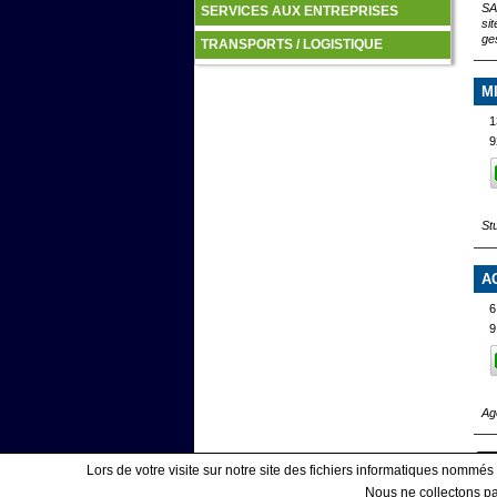
SA
SERVICES AUX ENTREPRISES
si
ge
TRANSPORTS / LOGISTIQUE
M
1
9
Stu
A
6
9
Ag
Lors de votre visite sur notre site des fichiers informatiques nommés
Nous ne collectons pas