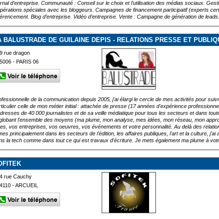
urnal d’entreprise. Communauté : Conseil sur le choix et l’utilisation des médias sociaux. Ges
opérations spéciales avec les bloggeurs. Campagnes de financement participatif (experts certifiés
férencement. Blog d’entreprise. Vidéo d’entreprise. Vente : Campagne de génération de leads
A BALUSTRADE DE GUILAINE DEPIS - RELATIONS PRESSE ET PUBLI
9 rue dragon
5006 - PARIS 06
ofessionnelle de la communication depuis 2005, j'ai élargi le cercle de mes activités pour suiv
rticulier celle de mon métier initial : attachée de presse (17 années d'expérience professionnel
adresses de 40 000 journalistes et de sa veille médiatique pour tous les secteurs et dans tou
globant l'ensemble des moyens (ma plume, mon analyse, mes idées, mon réseau, mon approc
ées, vos entreprises, vos oeuvres, vos événements et votre personnalité. Au delà des relation
es principalement dans les secteurs de l'édition, les affaires publiques, l'art et la culture, j'a
ns la tech comme dans tout ce qui est travaux d'écriture. Je mets également ma plume à vot
OFITEK
4 rue Cauchy
4110 - ARCUEIL