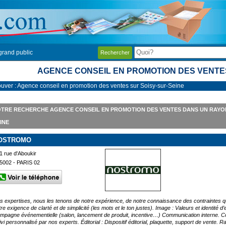
grand public
Rechercher
AGENCE CONSEIL EN PROMOTION DES VENTES
ouver : Agence conseil en promotion des ventes sur Soisy-sur-Seine
TRE RECHERCHE AGENCE CONSEIL EN PROMOTION DES VENTES DANS UN RAYON
INE
OSTROMO
1 rue d'Aboukir
5002 - PARIS 02
s expertises, nous les tenons de notre expérience, de notre connaissance des contraintes qu
re exigence de clarté et de simplicité (les mots et le ton justes). Image : Valeurs et identité d
mpagne événementielle (salon, lancement de produit, incentive…) Communication interne. Con
ivi personnalisé par nos experts. Éditorial : Dispositif éditorial, plaquette, support de vente. 