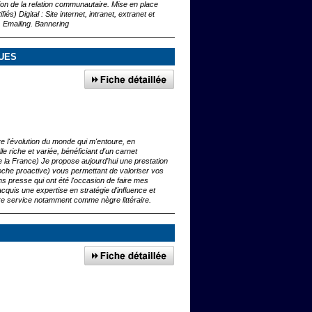
tion de la relation communautaire. Mise en place
) Digital : Site internet, intranet, extranet et
. Emailing. Bannering
QUES
re l'évolution du monde qui m'entoure, en
le riche et variée, bénéficiant d'un carnet
te la France) Je propose aujourd'hui une prestation
he proactive) vous permettant de valoriser vos
s presse qui ont été l'occasion de faire mes
i acquis une expertise en stratégie d'influence et
re service notamment comme nègre littéraire.