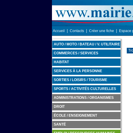
|
|
|
Accueil
Contacts
Créer une fiche
Espace 
AUTO / MOTO / BATEAU / V. UTILITAIRE
Tr
COMMERCES / SERVICES
HABITAT
SERVICES À LA PERSONNE
SORTIES / LOISIRS / TOURISME
SPORTS / ACTIVITÉS CULTURELLES
ADMINISTRATIONS / ORGANISMES
DROIT
ÉCOLE / ENSEIGNEMENT
SANTÉ