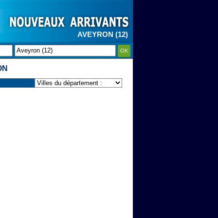
AVEYRON (12)
OK
ON