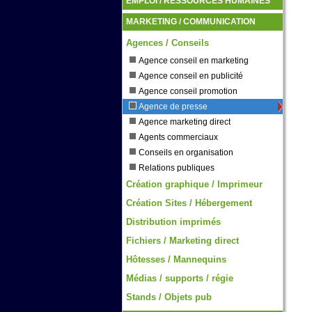
EMPLOI / RESSOURCES HUMAINES
MARKETING / COMMUNICATION
Agences / Conseils
Agence conseil en marketing
Agence conseil en publicité
Agence conseil promotion
Agence de presse
Agence marketing direct
Agents commerciaux
Conseils en organisation
Relations publiques
Création graphique / Imprimeur
Création Sites / Hébergement
Distribution imprimés
Fichiers / Marketing direct
Hôtesses / Mannequins
Médias / supports / régie
Stands / Objets pub