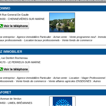
TRE RECHERCHE AGENCE IMMOBILIÈRE DANS UN RAYON DE 10KM AUX ALENTOU
IDIMMO
4 Rue General De Gaulle
4430 - CHENNEVIÈRES-SUR-MARNE
pe entreprise : Agence immobilière Particulier : Achat vente - Vente programme neuf - Immobil
caux professionnels - Location locaux professionnels - Vente fonds de commerce
3Z IMMOBILIER
, rue Denfert Rochereau
4170 - LE PERREUX-SUR-MARNE
pe entreprise : Agence immobilière Particulier : Achat vente - Location - Viager Professionnel
ofessionnels - Vente fonds de commerce - Vente affaires agricoles ENSEIGNES : Autres
AFORET
 Avenue de Verdun
4450 - LIMEIL-BRÉVANNES