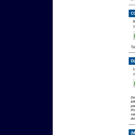
C
8
7
Ty
D
1
7
De
lo
pa
Pr
va
do
I