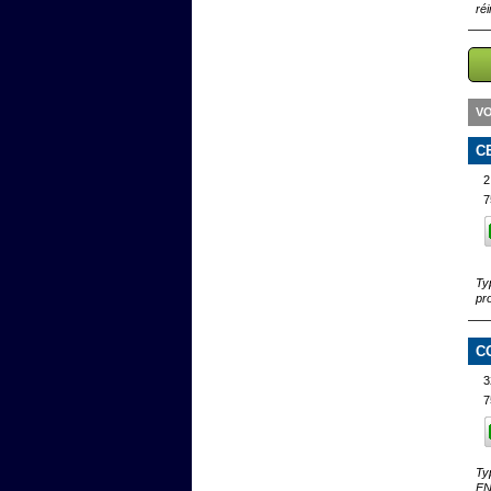
ré
VO
C
2
7
Ty
pr
C
3
7
Ty
EN