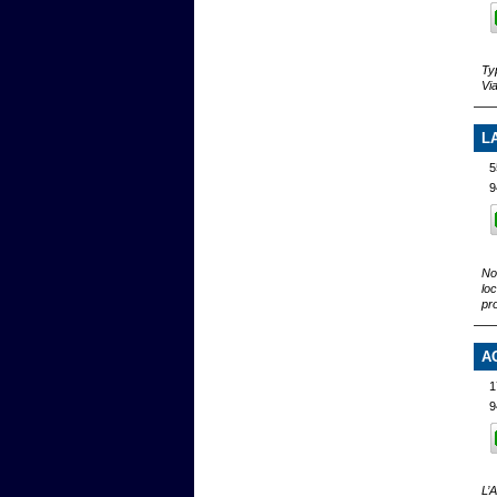
Ty
Vi
L
5
9
No
lo
pr
A
1
9
L’