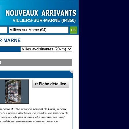
VILLIERS-SUR-MARNE (94350)
OK
UR-MARNE
S
lein cœur du 11e arrondissement de Paris, à deux
’il s’agisse d’acheter, de vendre, de louer ou de
professionnels passionnés et expérimentés, met
es solutions sur-mesure et une expérience