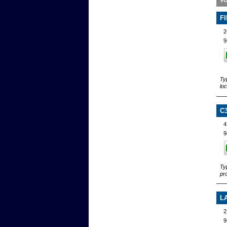
VO
F
2
9
Ty
lo
C
4
9
Ty
pr
L
2
9