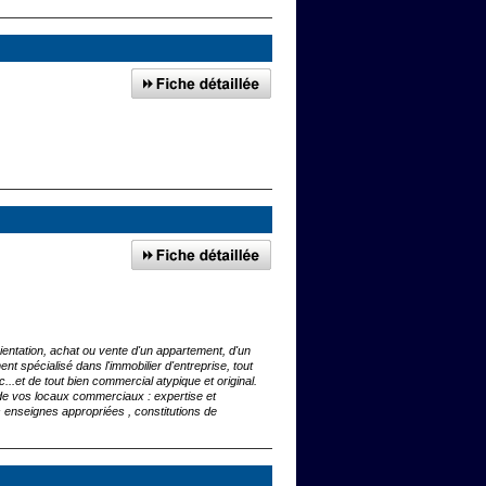
ientation, achat ou vente d'un appartement, d'un
 spécialisé dans l'immobilier d'entreprise, tout
...et de tout bien commercial atypique et original.
 vos locaux commerciaux : expertise et
es enseignes appropriées , constitutions de