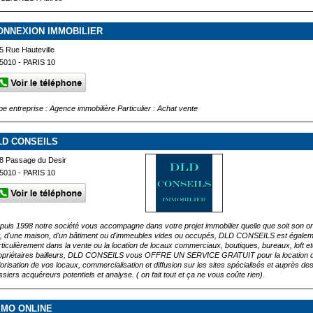
ONNEXION IMMOBILIER
5 Rue Hauteville
5010 - PARIS 10
pe entreprise : Agence immobilière Particulier : Achat vente
LD CONSEILS
8 Passage du Desir
5010 - PARIS 10
puis 1998 notre société vous accompagne dans votre projet immobilier quelle que soit son or
ft, d'une maison, d'un bâtiment ou d'immeubles vides ou occupés, DLD CONSEILS est également
rticulièrement dans la vente ou la location de locaux commerciaux, boutiques, bureaux, loft etc
opriétaires bailleurs, DLD CONSEILS vous OFFRE UN SERVICE GRATUIT pour la location de
lorisation de vos locaux, commercialisation et diffusion sur les sites spécialisés et auprès d
ssiers acquéreurs potentiels et analyse. ( on fait tout et ça ne vous coûte rien).
MMO ONLINE