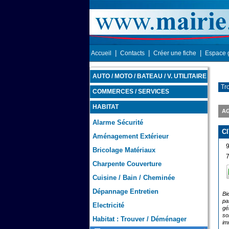
|
|
|
Accueil
Contacts
Créer une fiche
Espace 
AUTO / MOTO / BATEAU / V. UTILITAIRE
Tr
COMMERCES / SERVICES
HABITAT
AG
Alarme Sécurité
CI
Aménagement Extérieur
Bricolage Matériaux
Charpente Couverture
Cuisine / Bain / Cheminée
Dépannage Entretien
Bi
pa
Electricité
gé
so
Habitat : Trouver / Déménager
im