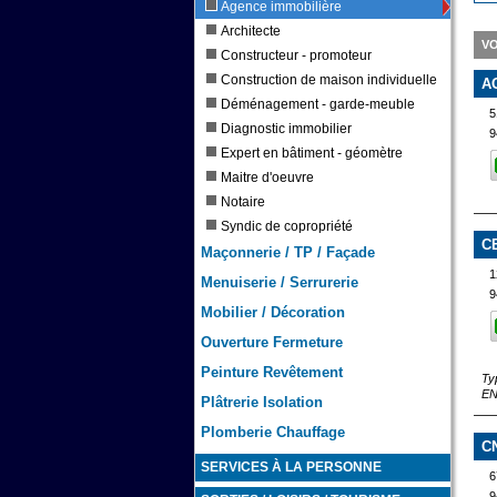
Agence immobilière
Architecte
VO
Constructeur - promoteur
Construction de maison individuelle
A
Déménagement - garde-meuble
5
Diagnostic immobilier
9
Expert en bâtiment - géomètre
Maitre d'oeuvre
Notaire
Syndic de copropriété
C
Maçonnerie / TP / Façade
1
Menuiserie / Serrurerie
9
Mobilier / Décoration
Ouverture Fermeture
Peinture Revêtement
Ty
EN
Plâtrerie Isolation
Plomberie Chauffage
C
SERVICES À LA PERSONNE
6
9