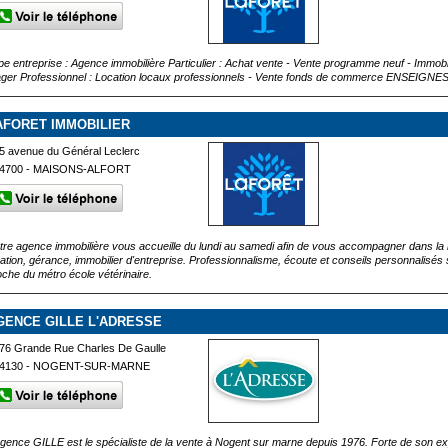
pe entreprise : Agence immobilière Particulier : Achat vente - Vente programme neuf - Immobili
ager Professionnel : Location locaux professionnels - Vente fonds de commerce ENSEIGN
AFORET IMMOBILIER
5 avenue du Général Leclerc
4700 - MAISONS-ALFORT
tre agence immobilière vous accueille du lundi au samedi afin de vous accompagner dans la réa
cation, gérance, immobilier d'entreprise. Professionnalisme, écoute et conseils personnalisés
oche du métro école vétérinaire.
GENCE GILLE L'ADRESSE
76 Grande Rue Charles De Gaulle
4130 - NOGENT-SUR-MARNE
Agence GILLE est le spécialiste de la vente à Nogent sur marne depuis 1976. Forte de son ex