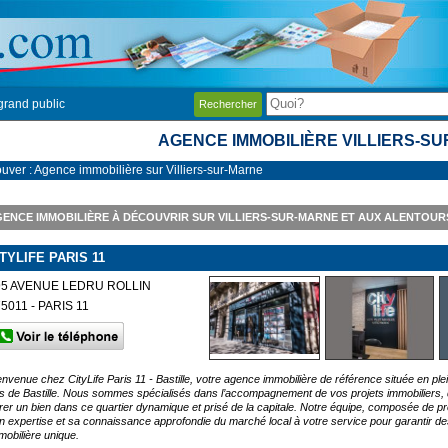
grand public
Rechercher
AGENCE IMMOBILIÈRE VILLIERS-S
ouver : Agence immobilière sur Villiers-sur-Marne
ENCE IMMOBILIÈRE À DÉCOUVRIR SUR VILLIERS-SUR-MARNE ET AUX ALENTOUR
TYLIFE PARIS 11
95 AVENUE LEDRU ROLLIN
75011 - PARIS 11
envenue chez CityLife Paris 11 - Bastille, votre agence immobilière de référence située en p
s de Bastille. Nous sommes spécialisés dans l’accompagnement de vos projets immobiliers, qu
rer un bien dans ce quartier dynamique et prisé de la capitale. Notre équipe, composée de 
n expertise et sa connaissance approfondie du marché local à votre service pour garantir d
mobilière unique.