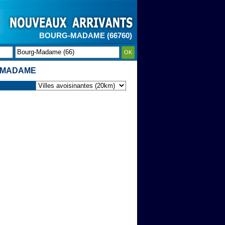
BOURG-MADAME (66760)
OK
-MADAME