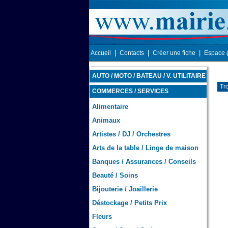
|
|
|
Accueil
Contacts
Créer une fiche
Espace 
AUTO / MOTO / BATEAU / V. UTILITAIRE
Tr
COMMERCES / SERVICES
Alimentaire
Animaux
Artistes / DJ / Orchestres
Arts de la table / Linge de maison
Banques / Assurances / Conseils
Beauté / Soins
Bijouterie / Joaillerie
Déstockage / Petits Prix
Fleurs