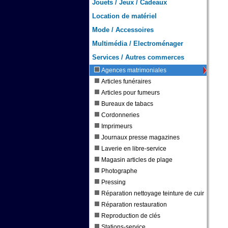
Jouets / Jeux / Cadeaux
Location de matériel
Mode / Accessoires
Multimédia / Electroménager
Services / Autres commerces
Agences matrimoniales
Articles funéraires
Articles pour fumeurs
Bureaux de tabacs
Cordonneries
Imprimeurs
Journaux presse magazines
Laverie en libre-service
Magasin articles de plage
Photographe
Pressing
Réparation nettoyage teinture de cuir
Réparation restauration
Reproduction de clés
Stations-service