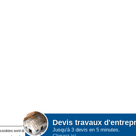
Devis
travaux d'entrep
Jusqu'à 3 devis en 5 minutes.
 cookies sont déposés sur votre terminal. Ces cookies sont utilisés pour la navigatio
Cliquez ici