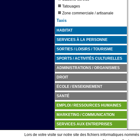
Tatouages
Zone commerciale / artisanale
Taxis
HABITAT
SERVICES À LA PERSONNE
SORTIES / LOISIRS / TOURISME
SPORTS / ACTIVITÉS CULTURELLES
ADMINISTRATIONS / ORGANISMES
DROIT
ÉCOLE / ENSEIGNEMENT
SANTÉ
EMPLOI / RESSOURCES HUMAINES
MARKETING / COMMUNICATION
SERVICES AUX ENTREPRISES
TRANSPORTS / LOGISTIQUE
Lors de votre visite sur notre site des fichiers informatiques nommés