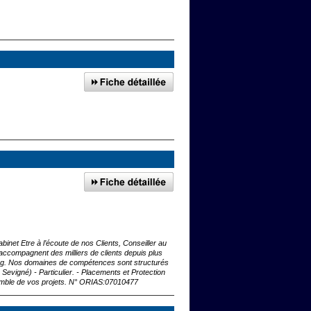
inet Etre à l’écoute de nos Clients, Conseiller au
s accompagnent des milliers de clients depuis plus
rg. Nos domaines de compétences sont structurés
Sevigné) - Particulier. - Placements et Protection
emble de vos projets. N° ORIAS:07010477