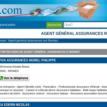
grand public
Rechercher
AGENT GÉNÉRAL ASSURANCES 
ouver : Agent général assurances sur Rennes
OTRE RECHERCHE AGENT GÉNÉRAL ASSURANCES À RENNES
VIVA ASSURANCES MOREL PHILIPPE
09 Avenue Aristide Briand
5000 - RENNES
pe entreprise : Agent Clientèle visée : Particuliers - Professionnels Assurance Véhicule : Au
morque et caravane - Camion et véhicule divers Assurance habitation : Multi risque habitatio
surance de loisirs : Assurance chasse - Assurance bateau - Assurance association Assuran
XA EDERN NICOLAS