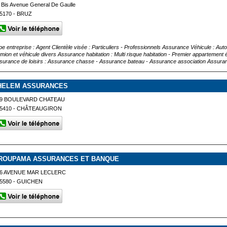
 Bis Avenue General De Gaulle
5170 - BRUZ
pe entreprise : Agent Clientèle visée : Particuliers - Professionnels Assurance Véhicule : A
mion et véhicule divers Assurance habitation : Multi risque habitation - Premier appartement 
surance de loisirs : Assurance chasse - Assurance bateau - Assurance association Assuran
HELEM ASSURANCES
29 BOULEVARD CHATEAU
5410 - CHÂTEAUGIRON
ROUPAMA ASSURANCES ET BANQUE
6 AVENUE MAR LECLERC
5580 - GUICHEN