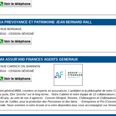
XA PREVOYANCE ET PATRIMOINE JEAN BERNARD RALL
2 RUE BORDAGE
5510 - CESSON-SÉVIGNÉ
MA ASSUR'AND FINANCES AGENTS GENERAUX
4 RUE CARRICK ON SHANNON
5510 - CESSON-SÉVIGNÉ
ent général MMA, courtiers et experts en assurances. L'ambition et la philosophie de notre Cab
us juste, Etre "proche" sur le long terme... Notre Cabinet et notre équipe de 12 collaborateur
 40 ans, au sein de nos 4 agences : Cesson-Sévigné, Rennes, Châteaugiron et Châteaubou
tour de 3 pôles, pour la protection des Personnes et des biens : - Entreprises et Pro (Cesson 
ciale. Nous sommes à votre écoute et à votre disposition pour vous accompagner sur l’ens