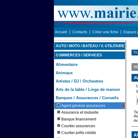
|
|
|
Accueil
Contacts
Créer une fiche
Espace 
AUTO / MOTO / BATEAU / V. UTILITAIRE
Tr
COMMERCES / SERVICES
Alimentaire
V
Animaux
A
Artistes / DJ / Orchestres
1
Arts de la table / Linge de maison
3
Banques / Assurances / Conseils
Agent général assurances
Ty
Assurance et mutuelle
Re
Banque financement
As
Courtier assurances
Courtier prêts crédits
A