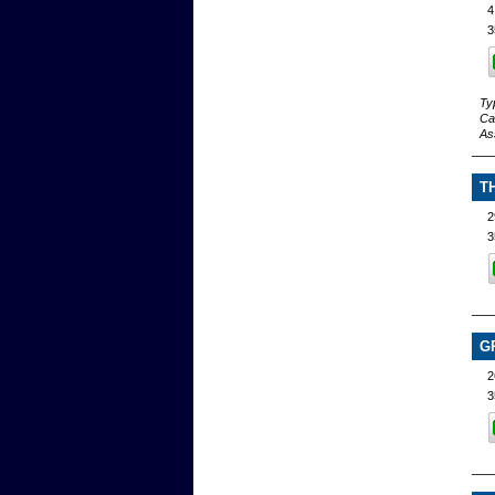
4
3
Ty
Ca
As
T
3
G
2
3