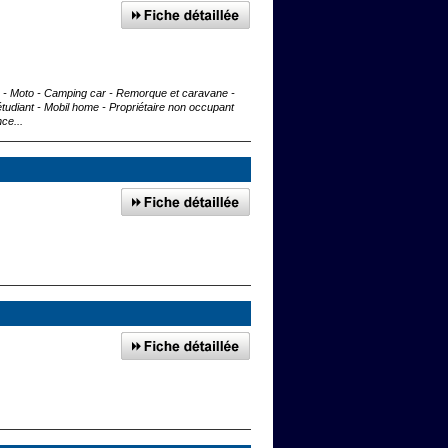
uto - Moto - Camping car - Remorque et caravane -
étudiant - Mobil home - Propriétaire non occupant
ce...