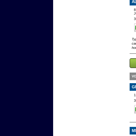
A
8
3
Ty
ca
ho
VO
G
1
3
M