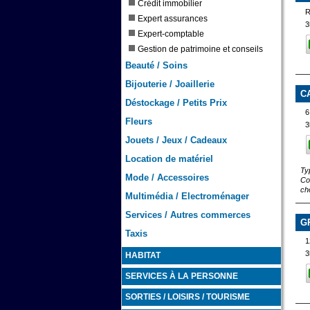
Crédit immobilier
R
Expert assurances
3
Expert-comptable
Gestion de patrimoine et conseils
Beauté / Soins
Bijouterie / Joaillerie
C
Déstockage / Petits Prix
6
Fleurs
3
Jouets / Jeux / Cadeaux
Location de matériel
Ty
Mode / Accessoires
Co
ch
Multimédia / Electroménager
Services / Autres commerces
G
Taxis
1
3
HABITAT
SERVICES À LA PERSONNE
SORTIES / LOISIRS / TOURISME