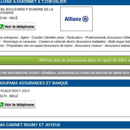
LLIANZ A.GUIONNET & T.CHEVALIER
 Bis BOULEVARD P DUMAINE DE LA
JOSSERIE
5740 - PACÉ
pe entreprise : Agent - Courtier Clientèle visée : Particuliers - Professionnels Assurance Véh
r - Remorque et caravane - Camion et véhicule divers Assurance habitation : Multi risque habi
me - Propriétaire non occupant Assurance de loisirs : Assurance chasse - Assurance bateau 
Afficher plus de prestataires dans un rayon de 10km
TRE RECHERCHE AGENT GÉNÉRAL ASSURANCES DANS UN RAYON DE 50KM AUX
ROUPAMA ASSURANCES ET BANQUE
 PLACE DOCT JOLY
5170 - BRUZ
MA CABINET ROUMY ET JOYEUX