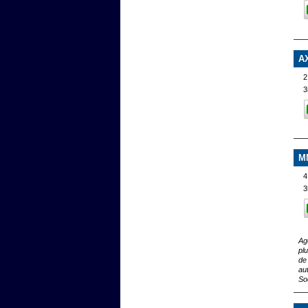
A
3
M
3
Ag
pl
de
au
So