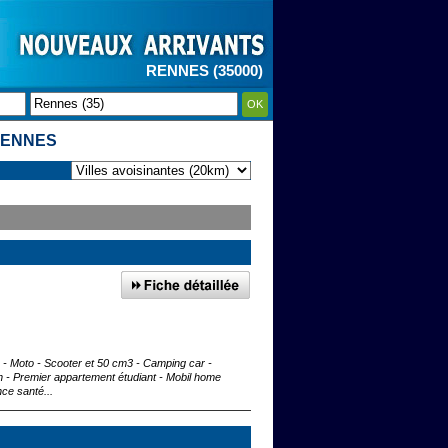
RENNES (35000)
OK
RENNES
to - Moto - Scooter et 50 cm3 - Camping car -
n - Premier appartement étudiant - Mobil home
ce santé...