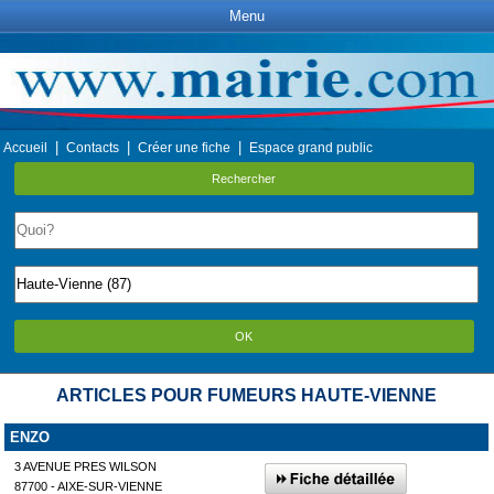
Menu
|
|
|
Accueil
Contacts
Créer une fiche
Espace grand public
Rechercher
OK
ARTICLES POUR FUMEURS HAUTE-VIENNE
ENZO
3 AVENUE PRES WILSON
87700 - AIXE-SUR-VIENNE