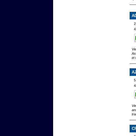
A
2
4
Vi
As
et
A
5
4
Vi
an
tr
C