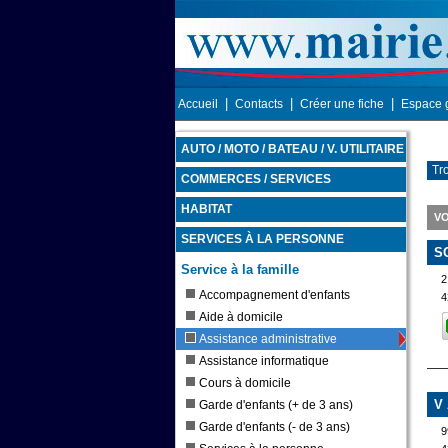
|
|
|
Accueil
Contacts
Créer une fiche
Espace 
AUTO / MOTO / BATEAU / V. UTILITAIRE
Tr
COMMERCES / SERVICES
HABITAT
VO
SERVICES À LA PERSONNE
S
Service à la famille
Accompagnement d'enfants
4
Aide à domicile
Assistance administrative
Assistance informatique
Cours à domicile
V
Garde d'enfants (+ de 3 ans)
Garde d'enfants (- de 3 ans)
9