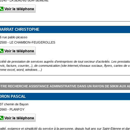
3140 - LA SÉAUVE-SUR-SEMÈNE
HARRAT CHRISTOPHE
6 rue pablo picasso
2500 - LE CHAMBON-FEUGEROLLES
ciété de prestation de services auprès d'entreprises de tout secteur d'activités. Les prestat
vis, facture, courrier,..), de communication (site internet,réseaux sociaux, flyers, cartes de v
mme excel, word, windows....)
TRE RECHERCHE ASSISTANCE ADMINISTRATIVE DANS UN RAYON DE 50KM AUX 
ORON PASCAL
37 chemin de Bayon
2660 - PLANFOY
alité, exigence et simplicité du service à la personne, depuis huit ans sur Saint-Etienne et da