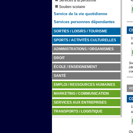
Services à la personne
4
Soutien scolaire
Service de la vie quotidienne
Services personnes dépendantes
C
SORTIES / LOISIRS / TOURISME
1
SPORTS / ACTIVITÉS CULTURELLES
4
ADMINISTRATIONS / ORGANISMES
DROIT
So
ÉCOLE / ENSEIGNEMENT
(de
co
SANTÉ
EMPLOI / RESSOURCES HUMAINES
VO
MARKETING / COMMUNICATION
C
SERVICES AUX ENTREPRISES
1
TRANSPORTS / LOGISTIQUE
4
Qu