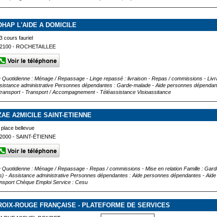
DHAP L'AIDE A DOMICILE
3 cours fauriel
2100 - ROCHETAILLEE
e Quotidienne : Ménage / Repassage - Linge repassé : livraison - Repas / commissions - Livra
sistance administrative Personnes dépendantes : Garde-malade - Aide personnes dépendante
 transport - Transport / Accompagnement - Téléassistance Visioassitance
ZAE A2MICILE SAINT-ETIENNE
 place bellevue
2000 - SAINT-ÉTIENNE
e Quotidienne : Ménage / Repassage - Repas / commissions - Mise en relation Famille : Garde 
s) - Assistance administrative Personnes dépendantes : Aide personnes dépendantes - Aide 
ansport Chèque Emploi Service : Cesu
ROIX-ROUGE FRANÇAISE - PLATEFORME DE SERVICES