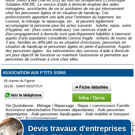
Notre SAAD a été créé en 2011 au sein du Groupement Économique
Solidaire ANCRE. Le service d’aide à domicile emploie des aides
ménagères, assistantes de vie et auxiliaires de vie qui interviennent
chez les personnes âgées et en situation de handicap. Ces
professionnels apportent une aide pour l’entretien du logement, les
courses, le ménage, le repassage, etc., et peuvent également
accompagner la personne pour les actes suivants : toilette, repas, soins
d’hygiène, etc. (hors soins médicaux). Les services d’aide et
d'accompagnement à domicile sont spécifiquement habilités à intervenir
auprès d’une population considérée comme fragile : enfants de moins de
3 ans, familles en difficulté ou en situation d’exclusion, personnes en
situation de handicap et personnes âgées en perte d’autonomie. Auprès
des personnes âgées : les interventions des services d’aide à domicile
ont pour objectif de favoriser ou maintenir l'autonomie et permettre aux
personnes de continuer à vivre chez elles.
ASSOCIATION AUX P'TITS SOINS
69 chemin du Figeret
26130 - SAINT-RESTITUT
Vie Quotidienne : Ménage / Repassage - Repas / commissions Famille :
Assistance administrative Personnes dépendantes : Aide personnes
dépendantes - Aide personnes handicapées - Aide mobilité et transport -
Transport / Accompagnement
Devis
travaux d'entreprises
Lors de votre visite sur notre site des fichiers informatiques nommés cookies sont
Affiner votre recherche
Afficher plus de prestataires dans un rayon de 50km autour de