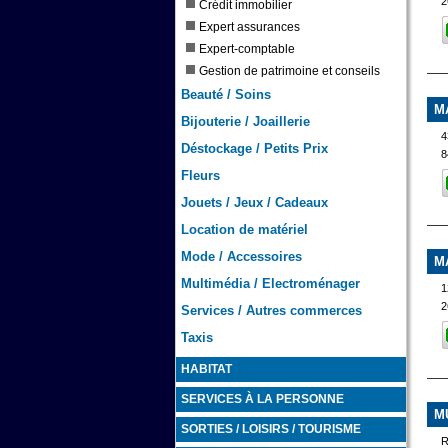
2
Crédit immobilier
Expert assurances
Expert-comptable
Gestion de patrimoine et conseils
Beauté / Soins
M
Bijouterie / Joaillerie
4
Déstockage / Petits Prix
8
Fleurs
Jouets / Jeux / Cadeaux
Location de matériel
Mode / Accessoires
M
Multimédia / Electroménager
1
2
Services / Autres commerces
Taxis
HABITAT
SERVICES À LA PERSONNE
M
SORTIES / LOISIRS / TOURISME
R