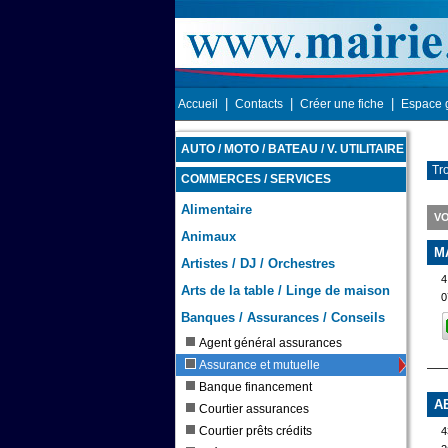
|
|
|
Accueil
Contacts
Créer une fiche
Espace 
AUTO / MOTO / BATEAU / V. UTILITAIRE
Tr
COMMERCES / SERVICES
Alimentaire
VO
Animaux
M
Artistes / DJ / Orchestres
4
Arts de la table / Linge de maison
0
Banques / Assurances / Conseils
Agent général assurances
Assurance et mutuelle
Banque financement
A
Courtier assurances
Courtier prêts crédits
4