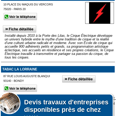
10 PLACE DU MAQUIS DU VERCORS
75020 - PARIS 20
Installé depuis 2010 à la Porte des Lilas, le Cirque Électrique développe
un univers hybride entre le mythe d’une tradition de cirque et la réalité
d’une culture urbaine radicale et moderne. Avec son École de cirque qui
accueille 900 adhérents petits et grands, sa programmation artistique
éclectique, ses accueils en résidence et ses propres créations, le Cirque
Électrique travaille à transmettre et partager sa passion du cirque, de
tous les cirques.
TABAC LA LORRAINE
87 RUE LOUIS AUGUSTE BLANQUI
93140 - BONDY
Devis
travaux d'entreprises
Lors de votre visite sur notre site des fichiers informatiques nommés cookies sont
Affiner votre recherche
Afficher plus de prestataires dans un rayon de 50km autour de
disponibles près de chez
déposés sur votre terminal. Ces cookies sont utilisés pour la navigation, le
L'Haÿ-les-Roses
fonctionnement du site et les mesures d'audience pour l'éditeur.