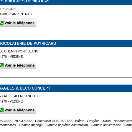
ES BRIOCHES DE NICOLAS
UE VIGNE
4200 - CARPENTRAS
HOCOLATERIE DE PUYRICARD
30 CHEMIN PONT BLANC
4270 - VEDÈNE
RAGEES & DECO CONCEPT
27 ALLEE ALFRED NOBEL
4270 - VEDÈNE
AGEES CHOCOLATS : Chocolatier SPECIALITES : Boîtes - Dragées - Tulles - Bonbonnières
rsonnalisés - Gamme mariage - Gamme baptême communion - Gamme anniversaire - Gamme