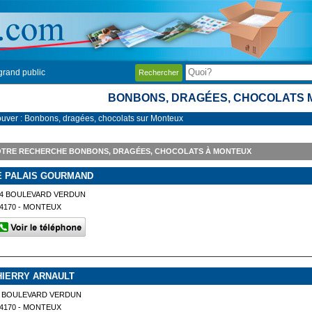
grand public
Rechercher
BONBONS, DRAGÉES, CHOCOLATS
ouver : Bonbons, dragées, chocolats sur Monteux
OTRE RECHERCHE BONBONS, DRAGÉES, CHOCOLATS À MONTEUX
E PALAIS GOURMAND
24 BOULEVARD VERDUN
4170 - MONTEUX
HIERRY ARNAULT
7 BOULEVARD VERDUN
4170 - MONTEUX