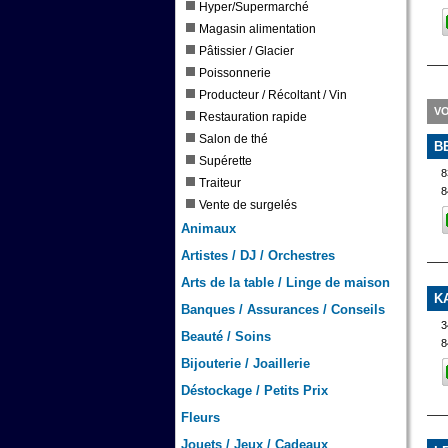
Hyper/Supermarché
Magasin alimentation
Pâtissier / Glacier
Poissonnerie
Producteur / Récoltant / Vin
VO
Restauration rapide
Salon de thé
B
Supérette
8
Traiteur
8
Vente de surgelés
Animaux
Artistes / DJ / Orchestres
Arts de la table / Linge de maison
K
Banques / Assurances / Conseils
3
Beauté / Soins
8
Bijouterie / Joaillerie
Déstockage / Petits Prix
Fleurs
Jouets / Jeux / Cadeaux