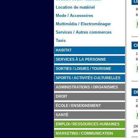
L
Location de matériel
R
8
Mode / Accessoires
Multimédia / Electroménager
Services / Autres commerces
Taxis
C
HABITAT
1
8
SERVICES À LA PERSONNE
SORTIES / LOISIRS / TOURISME
SPORTS / ACTIVITÉS CULTURELLES
ADMINISTRATIONS / ORGANISMES
D
DROIT
2
ÉCOLE / ENSEIGNEMENT
8
SANTÉ
EMPLOI / RESSOURCES HUMAINES
DR
pe
MARKETING / COMMUNICATION