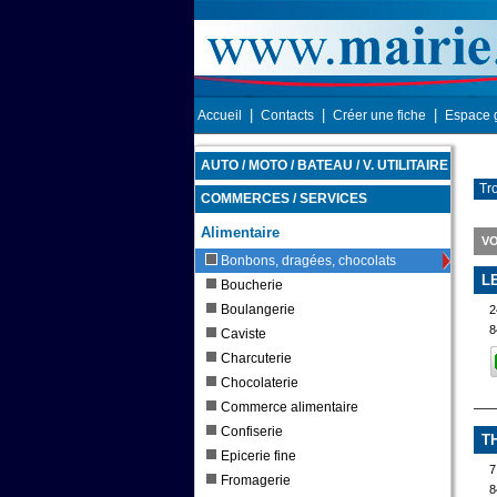
|
|
|
Accueil
Contacts
Créer une fiche
Espace 
AUTO / MOTO / BATEAU / V. UTILITAIRE
Tr
COMMERCES / SERVICES
Alimentaire
V
Bonbons, dragées, chocolats
L
Boucherie
Boulangerie
8
Caviste
Charcuterie
Chocolaterie
Commerce alimentaire
Confiserie
T
Epicerie fine
Fromagerie
8