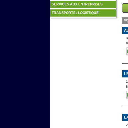
SERVICES AUX ENTREPRISES
TRANSPORTS / LOGISTIQUE
VO
A
8
L
8
L
2