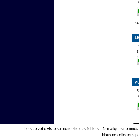
8
DR
L
P
3
A
5
8
Lors de votre visite sur notre site des fichiers informatiques nommés
Nous ne collectons pas