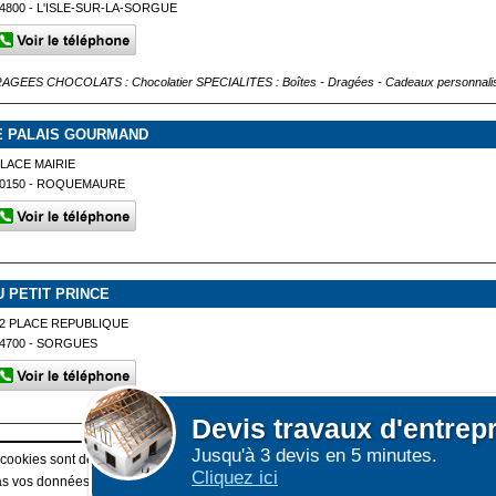
4800 - L'ISLE-SUR-LA-SORGUE
AGEES CHOCOLATS : Chocolatier SPECIALITES : Boîtes - Dragées - Cadeaux personnali
E PALAIS GOURMAND
LACE MAIRIE
0150 - ROQUEMAURE
U PETIT PRINCE
2 PLACE REPUBLIQUE
4700 - SORGUES
Devis
travaux d'entrep
Jusqu'à 3 devis en 5 minutes.
Afficher plus de prestataires dans un rayon de 50km 
 cookies sont déposés sur votre terminal. Ces cookies sont utilisés pour la navigatio
Cliquez ici
 vos données personnelles au travers des cookies à des fins publicitaires ni pour 