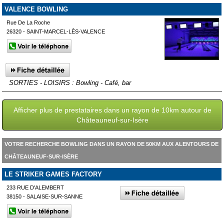
VALENCE BOWLING
Rue De La Roche
26320 - SAINT-MARCEL-LÈS-VALENCE
SORTIES - LOISIRS : Bowling - Café, bar
Afficher plus de prestataires dans un rayon de 10km autour de
Châteauneuf-sur-Isère
VOTRE RECHERCHE BOWLING DANS UN RAYON DE 50KM AUX ALENTOURS DE
CHÂTEAUNEUF-SUR-ISÈRE
LE STRIKER GAMES FACTORY
233 RUE D'ALEMBERT
38150 - SALAISE-SUR-SANNE