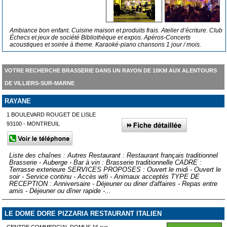
Ambiance bon enfant. Cuisine maison et produits frais. Atelier d’écriture. Club
Échecs et jeux de société Bibliothèque et expos. Apéros-Concerts
acoustiques et soirée à theme. Karaoké-piano chansons 1 jour / mois.
VOTRE RECHERCHE BRASSERIE DANS UN RAYON DE 10KM AUX ALENTOURS
DE VILLIERS-SUR-MARNE
RAYANE
1 BOULEVARD ROUGET DE LISLE
93100 - MONTREUIL
Liste des chaînes : Autres Restaurant : Restaurant français traditionnel
Brasserie - Auberge - Bar à vin : Brasserie traditionnelle CADRE :
Terrasse exterieure SERVICES PROPOSES : Ouvert le midi - Ouvert le
soir - Service continu - Accès wifi - Animaux acceptés TYPE DE
RECEPTION : Anniversaire - Déjeuner ou diner d'affaires - Repas entre
amis - Déjeuner ou dîner rapide -...
LE DOME DORE PIZZARIA RESTAURANT ITALIEN