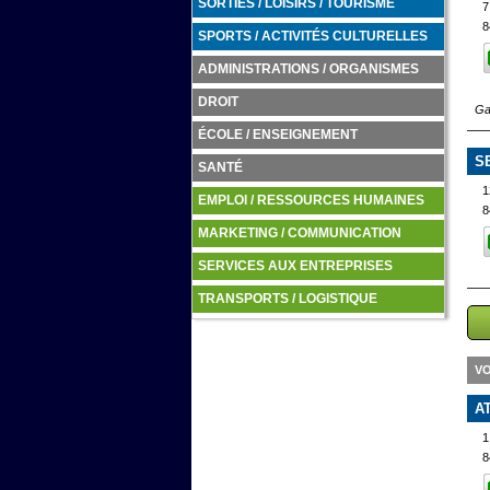
SORTIES / LOISIRS / TOURISME
7
8
SPORTS / ACTIVITÉS CULTURELLES
ADMINISTRATIONS / ORGANISMES
DROIT
Ga
ÉCOLE / ENSEIGNEMENT
S
SANTÉ
1
EMPLOI / RESSOURCES HUMAINES
8
MARKETING / COMMUNICATION
SERVICES AUX ENTREPRISES
TRANSPORTS / LOGISTIQUE
VO
A
1
8