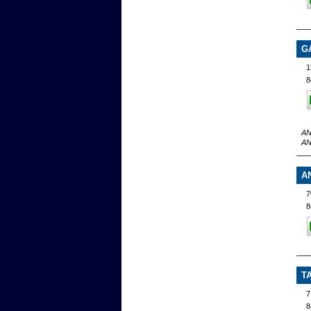
G
1
8
AN
AN
A
7
8
T
7
8