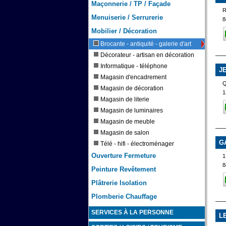
Maçonnerie / TP / Façade
Menuiserie / Serrurerie
8
Mobilier / Décoration
Brocante - antiquité - galerie d'art
Décorateur - artisan en décoration
Informatique - téléphone
J
Magasin d'encadrement
Magasin de décoration
1
Magasin de literie
Magasin de luminaires
Magasin de meuble
Magasin de salon
G
Télé - hifi - électroménager
Ouverture Fermeture
1
8
Peinture Revêtement
Plâtrerie Isolation
Plomberie Chauffage
SERVICES À LA PERSONNE
L