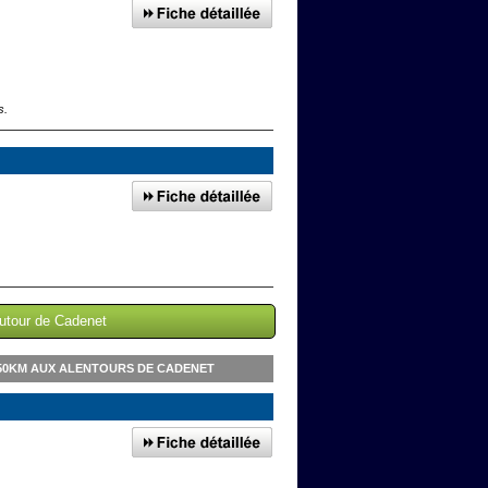
s.
autour de Cadenet
 50KM AUX ALENTOURS DE CADENET