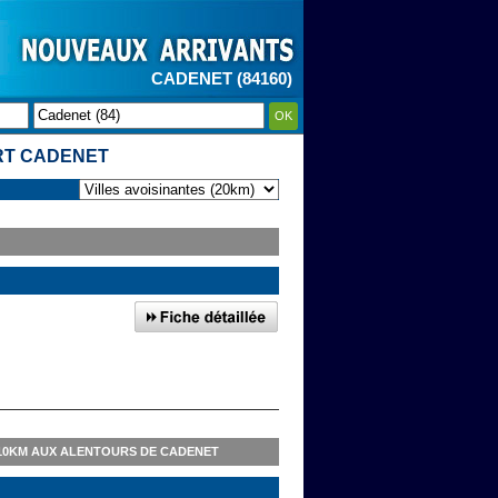
CADENET (84160)
OK
ART CADENET
 10KM AUX ALENTOURS DE CADENET