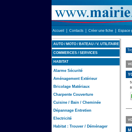
|
|
|
Accueil
Contacts
Créer une fiche
Espace 
AUTO / MOTO / BATEAU / V. UTILITAIRE
Tro
COMMERCES / SERVICES
HABITAT
VO
Alarme Sécurité
Y
Aménagement Extérieur
5
Bricolage Matériaux
8
Charpente Couverture
Cuisine / Bain / Cheminée
Dépannage Entretien
Electricité
VO
Habitat : Trouver / Déménager
M