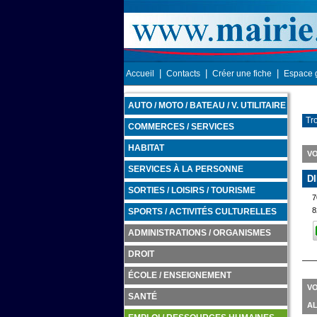
|
|
|
Accueil
Contacts
Créer une fiche
Espace 
AUTO / MOTO / BATEAU / V. UTILITAIRE
Tr
COMMERCES / SERVICES
HABITAT
VO
SERVICES À LA PERSONNE
D
SORTIES / LOISIRS / TOURISME
7
8
SPORTS / ACTIVITÉS CULTURELLES
ADMINISTRATIONS / ORGANISMES
DROIT
ÉCOLE / ENSEIGNEMENT
VO
SANTÉ
A