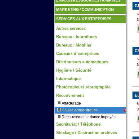
EMPLOI / RESSOURCES HUMAINES
G
MARKETING / COMMUNICATION
6
SERVICES AUX ENTREPRISES
3
Autres services
Bureaux : fournitures
Bureaux : Mobilier
C
Cadeaux d’entreprises
Distributeurs automatiques
3
Hygiène / Sécurité
Informatique
Photocopieurs reprographie
Recouvrement
E
Affacturage
6
3
Caisse enregistreuse
Recouvrement relance impayés
Secrétariat / Téléphone
Stockage / Destruction archives