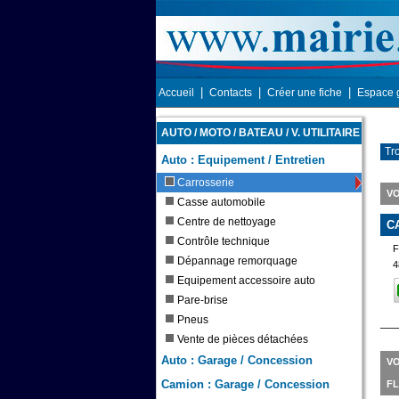
|
|
|
Accueil
Contacts
Créer une fiche
Espace 
AUTO / MOTO / BATEAU / V. UTILITAIRE
Tro
Auto : Equipement / Entretien
Carrosserie
VO
Casse automobile
Centre de nettoyage
C
Contrôle technique
F
Dépannage remorquage
4
Equipement accessoire auto
Pare-brise
Pneus
Vente de pièces détachées
Auto : Garage / Concession
VO
Camion : Garage / Concession
F