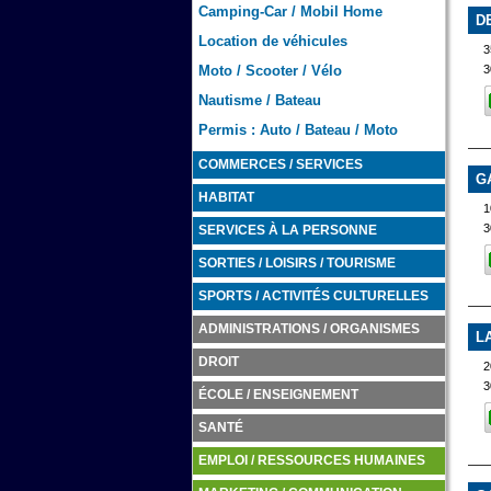
Camping-Car / Mobil Home
D
Location de véhicules
3
Moto / Scooter / Vélo
3
Nautisme / Bateau
Permis : Auto / Bateau / Moto
COMMERCES / SERVICES
G
HABITAT
1
3
SERVICES À LA PERSONNE
SORTIES / LOISIRS / TOURISME
SPORTS / ACTIVITÉS CULTURELLES
ADMINISTRATIONS / ORGANISMES
L
DROIT
2
3
ÉCOLE / ENSEIGNEMENT
SANTÉ
EMPLOI / RESSOURCES HUMAINES