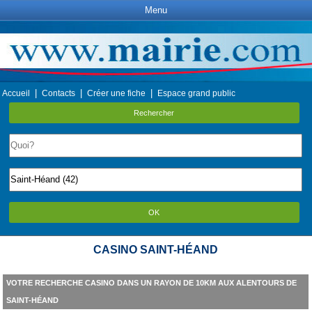
Menu
|
|
|
Accueil
Contacts
Créer une fiche
Espace grand public
Rechercher
OK
CASINO SAINT-HÉAND
VOTRE RECHERCHE CASINO DANS UN RAYON DE 10KM AUX ALENTOURS DE
SAINT-HÉAND