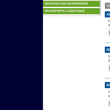
SERVICES AUX ENTREPRISES
VO
TRANSPORTS / LOGISTIQUE
A
5
0
B
5
0
B
2
0