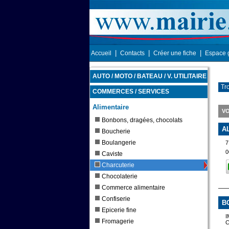
|
|
|
Accueil
Contacts
Créer une fiche
Espace 
AUTO / MOTO / BATEAU / V. UTILITAIRE
Tr
COMMERCES / SERVICES
Alimentaire
V
Bonbons, dragées, chocolats
A
Boucherie
Boulangerie
7
0
Caviste
Charcuterie
Chocolaterie
Commerce alimentaire
Confiserie
B
Epicerie fine
I
Fromagerie