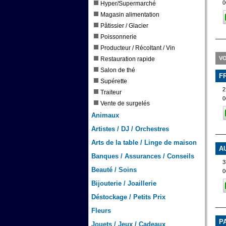
0
Hyper/Supermarché
Magasin alimentation
Pâtissier / Glacier
Poissonnerie
Producteur / Récoltant / Vin
VO
Restauration rapide
Salon de thé
F
Supérette
2
Traiteur
0
Vente de surgelés
Animaux
Artistes / DJ / Orchestres
Arts de la table / Linge de maison
A
Banques / Assurances / Conseils
Beauté / Soins
0
Bijouterie / Joaillerie
Déstockage / Petits Prix
Fleurs
P
Jouets / Jeux / Cadeaux