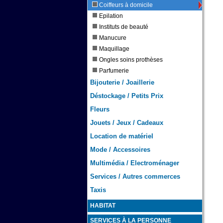
Coiffeurs à domicile
Epilation
Instituts de beauté
Manucure
Maquillage
Ongles soins prothèses
Parfumerie
Bijouterie / Joaillerie
Déstockage / Petits Prix
Fleurs
Jouets / Jeux / Cadeaux
Location de matériel
Mode / Accessoires
Multimédia / Electroménager
Services / Autres commerces
Taxis
HABITAT
SERVICES À LA PERSONNE