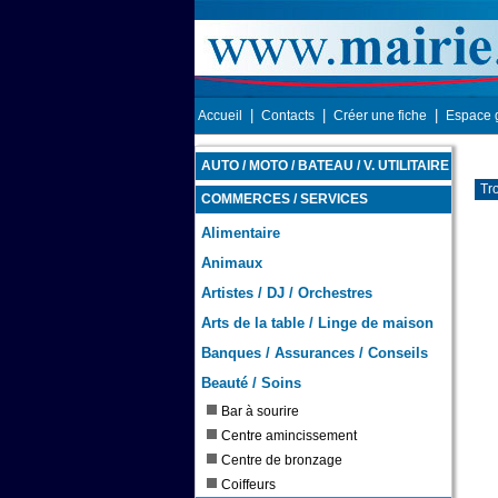
|
|
|
Accueil
Contacts
Créer une fiche
Espace 
AUTO / MOTO / BATEAU / V. UTILITAIRE
Tr
COMMERCES / SERVICES
Alimentaire
Animaux
Artistes / DJ / Orchestres
Arts de la table / Linge de maison
Banques / Assurances / Conseils
Beauté / Soins
Bar à sourire
Centre amincissement
Centre de bronzage
Coiffeurs