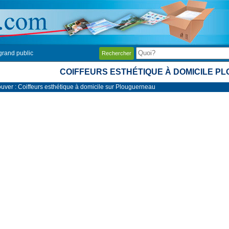
grand public
Rechercher
COIFFEURS ESTHÉTIQUE À DOMICILE 
ouver : Coiffeurs esthétique à domicile sur Plouguerneau