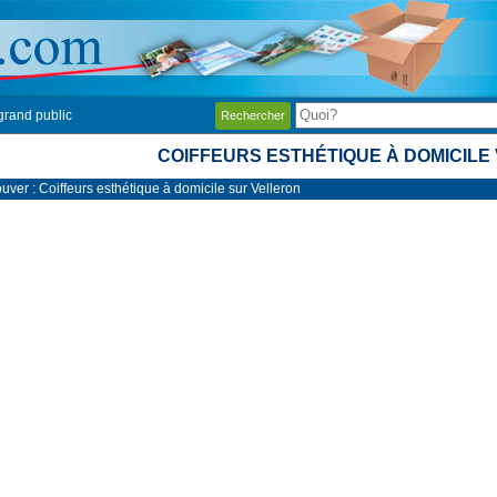
grand public
Rechercher
COIFFEURS ESTHÉTIQUE À DOMICILE
uver : Coiffeurs esthétique à domicile sur Velleron