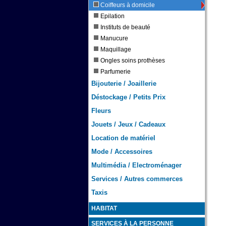
Coiffeurs à domicile
Epilation
Instituts de beauté
Manucure
Maquillage
Ongles soins prothèses
Parfumerie
Bijouterie / Joaillerie
Déstockage / Petits Prix
Fleurs
Jouets / Jeux / Cadeaux
Location de matériel
Mode / Accessoires
Multimédia / Electroménager
Services / Autres commerces
Taxis
HABITAT
SERVICES À LA PERSONNE