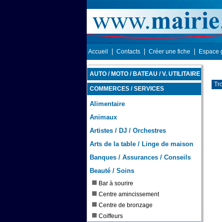
|
|
|
Accueil
Contacts
Créer une fiche
Espace 
AUTO / MOTO / BATEAU / V. UTILITAIRE
Tro
COMMERCES / SERVICES
Alimentaire
Animaux
Artistes / DJ / Orchestres
Arts de la table / Linge de maison
Banques / Assurances / Conseils
Beauté / Soins
Bar à sourire
Centre amincissement
Centre de bronzage
Coiffeurs