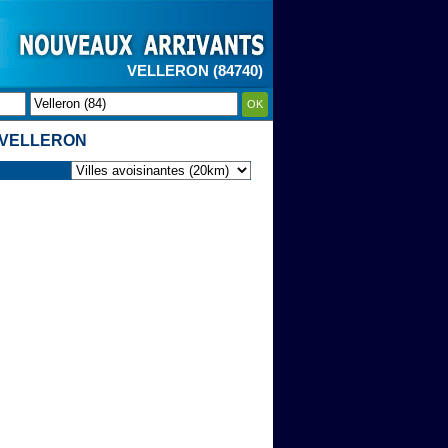
VELLERON (84740)
OK
 VELLERON