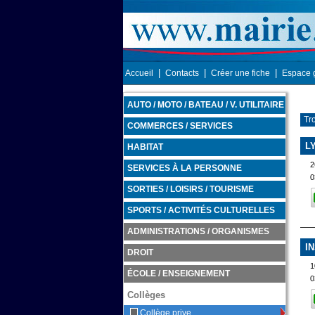
|
|
|
Accueil
Contacts
Créer une fiche
Espace 
AUTO / MOTO / BATEAU / V. UTILITAIRE
Tro
COMMERCES / SERVICES
L
HABITAT
2
SERVICES À LA PERSONNE
0
SORTIES / LOISIRS / TOURISME
SPORTS / ACTIVITÉS CULTURELLES
ADMINISTRATIONS / ORGANISMES
I
DROIT
1
ÉCOLE / ENSEIGNEMENT
0
Collèges
Collège prive