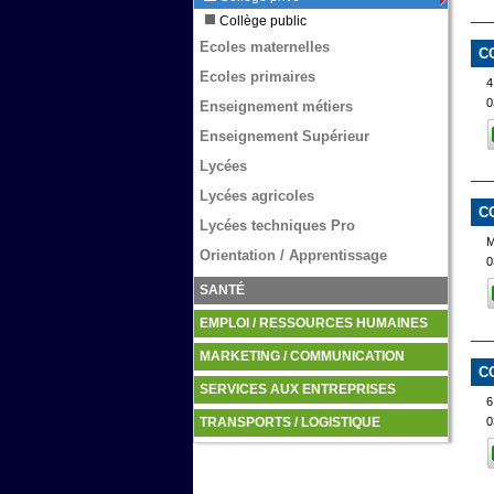
Collège public
Ecoles maternelles
C
Ecoles primaires
4
0
Enseignement métiers
Enseignement Supérieur
Lycées
Lycées agricoles
C
Lycées techniques Pro
Orientation / Apprentissage
0
SANTÉ
EMPLOI / RESSOURCES HUMAINES
MARKETING / COMMUNICATION
C
SERVICES AUX ENTREPRISES
0
TRANSPORTS / LOGISTIQUE