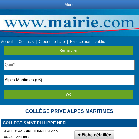
Menu
|
|
|
Accueil
Contacts
Créer une fiche
Espace grand public
Rechercher
OK
COLLÈGE PRIVE ALPES MARITIMES
COLLEGE SAINT PHILIPPE NERI
4 RUE ORATOIRE JUAN LES PINS
06600 - ANTIBES