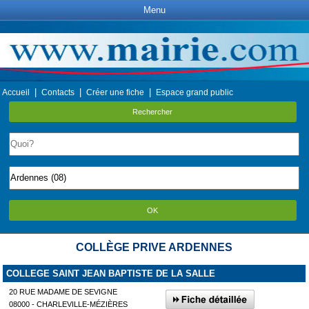
Menu
|
|
|
Accueil
Contacts
Créer une fiche
Espace grand public
Rechercher
OK
COLLÈGE PRIVE ARDENNES
COLLEGE SAINT JEAN BAPTISTE DE LA SALLE
20 RUE MADAME DE SEVIGNE
08000 - CHARLEVILLE-MÉZIÈRES