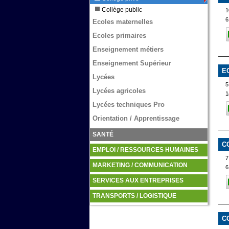
Collège public
1
6
Ecoles maternelles
Ecoles primaires
Enseignement métiers
Enseignement Supérieur
E
Lycées
Lycées agricoles
1
Lycées techniques Pro
Orientation / Apprentissage
SANTÉ
C
EMPLOI / RESSOURCES HUMAINES
MARKETING / COMMUNICATION
6
SERVICES AUX ENTREPRISES
TRANSPORTS / LOGISTIQUE
C