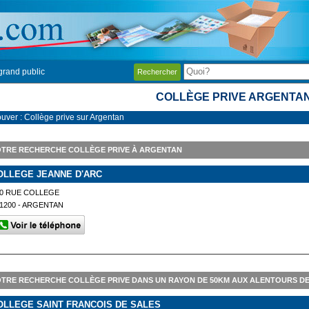
grand public
Rechercher
COLLÈGE PRIVE ARGENTA
ouver : Collège prive sur Argentan
TRE RECHERCHE COLLÈGE PRIVE À ARGENTAN
OLLEGE JEANNE D'ARC
0 RUE COLLEGE
1200 - ARGENTAN
TRE RECHERCHE COLLÈGE PRIVE DANS UN RAYON DE 50KM AUX ALENTOURS D
OLLEGE SAINT FRANCOIS DE SALES