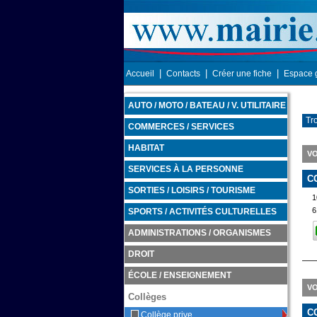
|
|
|
Accueil
Contacts
Créer une fiche
Espace 
AUTO / MOTO / BATEAU / V. UTILITAIRE
Tr
COMMERCES / SERVICES
HABITAT
VO
SERVICES À LA PERSONNE
C
SORTIES / LOISIRS / TOURISME
1
6
SPORTS / ACTIVITÉS CULTURELLES
ADMINISTRATIONS / ORGANISMES
DROIT
ÉCOLE / ENSEIGNEMENT
VO
Collèges
C
Collège prive