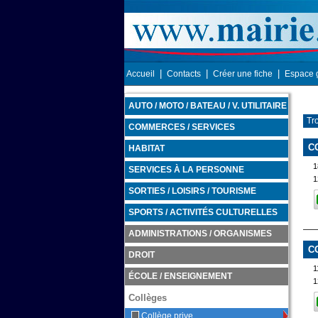
|
|
|
Accueil
Contacts
Créer une fiche
Espace 
AUTO / MOTO / BATEAU / V. UTILITAIRE
Tr
COMMERCES / SERVICES
C
HABITAT
1
SERVICES À LA PERSONNE
1
SORTIES / LOISIRS / TOURISME
SPORTS / ACTIVITÉS CULTURELLES
ADMINISTRATIONS / ORGANISMES
C
DROIT
1
ÉCOLE / ENSEIGNEMENT
1
Collèges
Collège prive