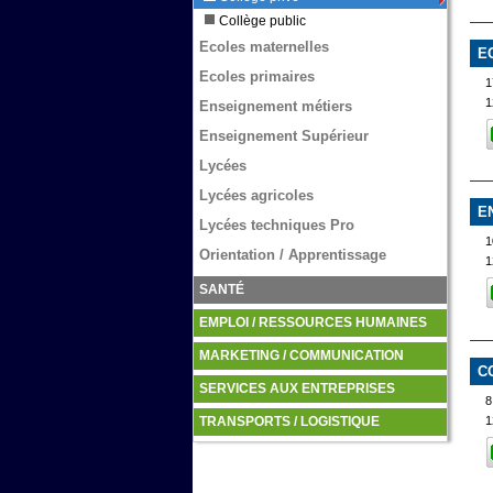
Collège public
Ecoles maternelles
E
Ecoles primaires
1
1
Enseignement métiers
Enseignement Supérieur
Lycées
Lycées agricoles
E
Lycées techniques Pro
1
Orientation / Apprentissage
1
SANTÉ
EMPLOI / RESSOURCES HUMAINES
MARKETING / COMMUNICATION
C
SERVICES AUX ENTREPRISES
8
1
TRANSPORTS / LOGISTIQUE