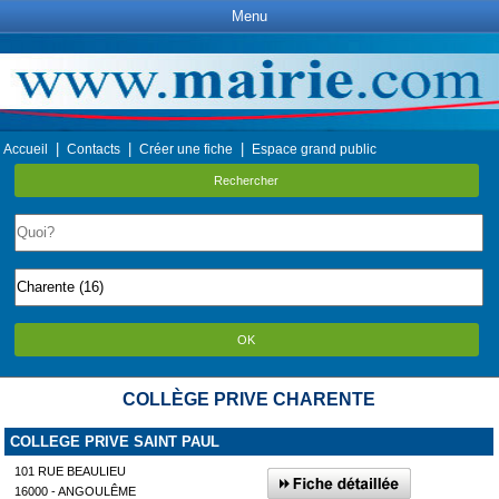
Menu
|
|
|
Accueil
Contacts
Créer une fiche
Espace grand public
Rechercher
OK
COLLÈGE PRIVE CHARENTE
COLLEGE PRIVE SAINT PAUL
101 RUE BEAULIEU
16000 - ANGOULÊME