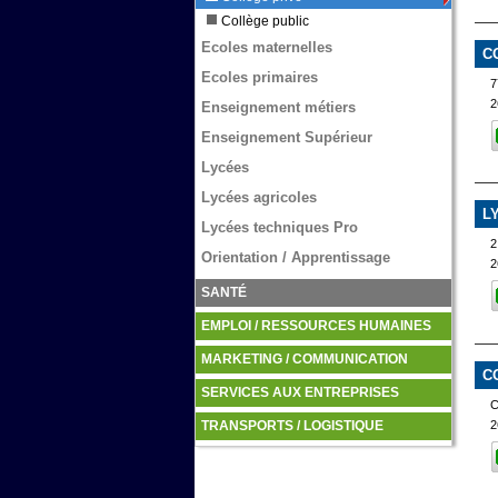
Collège public
Ecoles maternelles
C
Ecoles primaires
2
Enseignement métiers
Enseignement Supérieur
Lycées
Lycées agricoles
L
Lycées techniques Pro
2
Orientation / Apprentissage
2
SANTÉ
EMPLOI / RESSOURCES HUMAINES
MARKETING / COMMUNICATION
C
SERVICES AUX ENTREPRISES
2
TRANSPORTS / LOGISTIQUE