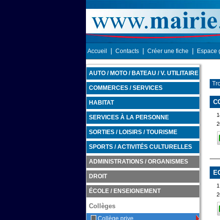
|
|
|
Accueil
Contacts
Créer une fiche
Espace 
AUTO / MOTO / BATEAU / V. UTILITAIRE
Tr
COMMERCES / SERVICES
C
HABITAT
1
SERVICES À LA PERSONNE
2
SORTIES / LOISIRS / TOURISME
SPORTS / ACTIVITÉS CULTURELLES
ADMINISTRATIONS / ORGANISMES
E
DROIT
1
ÉCOLE / ENSEIGNEMENT
2
Collèges
Collège prive