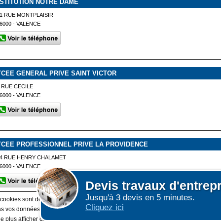
NSTITUTION NOTRE DAME
1 RUE MONTPLAISIR
6000 - VALENCE
YCEE GENERAL PRIVE SAINT VICTOR
 RUE CECILE
6000 - VALENCE
YCEE PROFESSIONNEL PRIVE LA PROVIDENCE
4 RUE HENRY CHALAMET
6000 - VALENCE
Devis
travaux d'entrep
Jusqu'à 3 devis en 5 minutes.
 cookies sont déposés sur votre terminal. Ces cookies sont utilisés pour la navigatio
Cliquez ici
 vos données personnelles au travers des cookies à des fins publicitaires ni pour 
e plus afficher ce message
(vous pouvez toujours consulter notre politique de cook