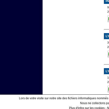
I
9
2
L
3
2
L
1
2
Lors de votre visite sur notre site des fichiers informatiques nommés
Nous ne collectons pas
Plus d'infos sur les cookies
-
N