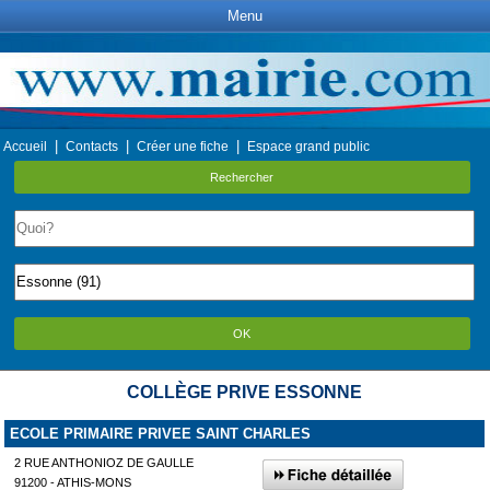
Menu
|
|
|
Accueil
Contacts
Créer une fiche
Espace grand public
Rechercher
OK
COLLÈGE PRIVE ESSONNE
ECOLE PRIMAIRE PRIVEE SAINT CHARLES
2 RUE ANTHONIOZ DE GAULLE
91200 - ATHIS-MONS