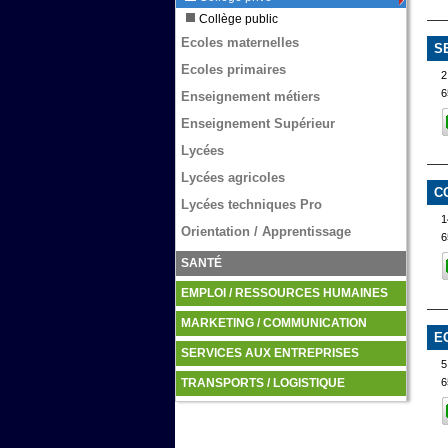
Collège public
Ecoles maternelles
S
Ecoles primaires
2
Enseignement métiers
Enseignement Supérieur
Lycées
Lycées agricoles
C
Lycées techniques Pro
1
Orientation / Apprentissage
6
SANTÉ
EMPLOI / RESSOURCES HUMAINES
MARKETING / COMMUNICATION
E
SERVICES AUX ENTREPRISES
6
TRANSPORTS / LOGISTIQUE