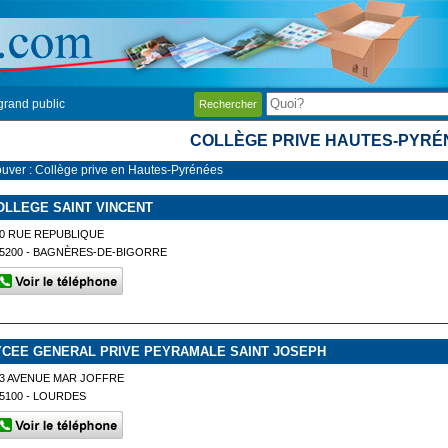
grand public
Rechercher
COLLÈGE PRIVE HAUTES-PYRÉ
ouver : Collège prive en Hautes-Pyrénées
OLLEGE SAINT VINCENT
0 RUE REPUBLIQUE
5200 - BAGNÈRES-DE-BIGORRE
YCEE GENERAL PRIVE PEYRAMALE SAINT JOSEPH
3 AVENUE MAR JOFFRE
5100 - LOURDES