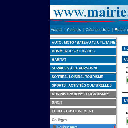
|
|
|
Accueil
Contacts
Créer une fiche
Espace 
AUTO / MOTO / BATEAU / V. UTILITAIRE
Tr
COMMERCES / SERVICES
C
HABITAT
3
SERVICES À LA PERSONNE
6
SORTIES / LOISIRS / TOURISME
SPORTS / ACTIVITÉS CULTURELLES
ADMINISTRATIONS / ORGANISMES
L
DROIT
1
ÉCOLE / ENSEIGNEMENT
6
Collèges
Collège prive