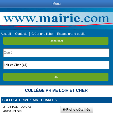
Menu
|
|
|
Accueil
Contacts
Créer une fiche
Espace grand public
Rechercher
OK
COLLÈGE PRIVE LOIR ET CHER
COLLEGE PRIVE SAINT CHARLES
2 RUE PONT DU GAST
41000 - BLOIS