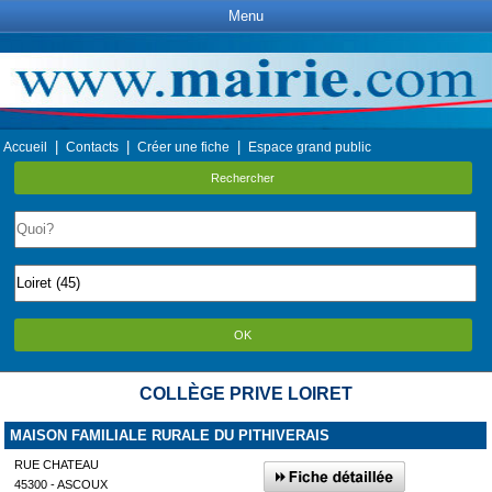
Menu
|
|
|
Accueil
Contacts
Créer une fiche
Espace grand public
Rechercher
OK
COLLÈGE PRIVE LOIRET
MAISON FAMILIALE RURALE DU PITHIVERAIS
RUE CHATEAU
45300 - ASCOUX