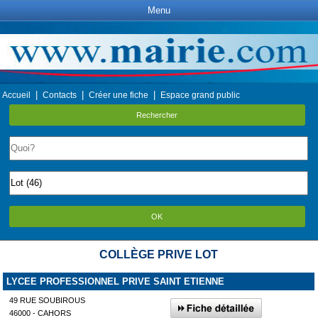
Menu
|
|
|
Accueil
Contacts
Créer une fiche
Espace grand public
Rechercher
OK
COLLÈGE PRIVE LOT
LYCEE PROFESSIONNEL PRIVE SAINT ETIENNE
49 RUE SOUBIROUS
46000 - CAHORS