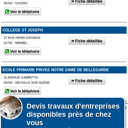
69700 - GIVORS
COLLEGE ST JOSEPH
27 RUE HENRI GROBON
01700 - MIRIBEL
ECOLE PRIMAIRE PRIVEE NOTRE DAME DE BELLEGARDE
22 AVENUE GAMBETTA
69250 - NEUVILLE-SUR-SAÔNE
Devis
travaux d'entreprises
Lors de votre visite sur notre site des fichiers informatiques nommés cookies sont
Afficher plus de prestataires dans un rayon de 50km autour de
disponibles près de chez
déposés sur votre terminal. Ces cookies sont utilisés pour la navigation, le
Lyon 2ème arrondissement
fonctionnement du site et les mesures d'audience pour l'éditeur.
vous
Nous ne collectons pas vos données personnelles au travers des cookies à des