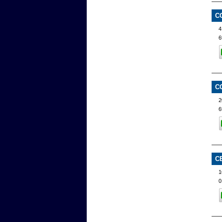
C
4
6
C
2
6
C
1
0