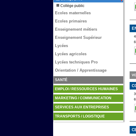
Collège public
Ecoles maternelles
Ecoles primaires
E
Enseignement métiers
Enseignement Supérieur
6
Lycées
Lycées agricoles
Lycées techniques Pro
Orientation / Apprentissage
VO
SANTÉ
C
EMPLOI / RESSOURCES HUMAINES
3
MARKETING / COMMUNICATION
6
SERVICES AUX ENTREPRISES
TRANSPORTS / LOGISTIQUE
C