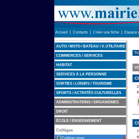
|
|
|
Accueil
Contacts
Créer une fiche
Espace 
AUTO / MOTO / BATEAU / V. UTILITAIRE
Tr
COMMERCES / SERVICES
HABITAT
VO
SERVICES À LA PERSONNE
C
SORTIES / LOISIRS / TOURISME
2
6
SPORTS / ACTIVITÉS CULTURELLES
ADMINISTRATIONS / ORGANISMES
DROIT
ÉCOLE / ENSEIGNEMENT
C
Collèges
6
Collège prive