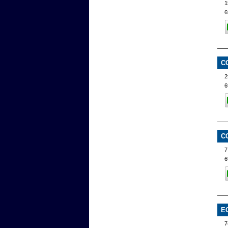
1
6
C
2
6
C
7
6
E
7