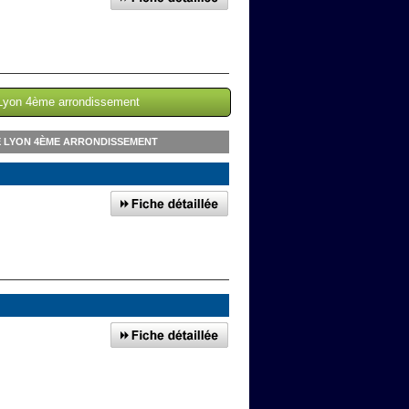
e Lyon 4ème arrondissement
E LYON 4ÈME ARRONDISSEMENT