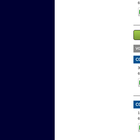
6
VO
C
3
6
C
1
6