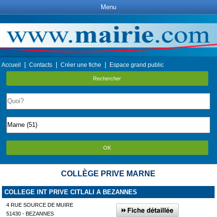
Menu
|
|
|
Accueil
Contacts
Créer une fiche
Espace grand public
Rechercher
OK
COLLÈGE PRIVE MARNE
COLLEGE INT PRIVE CITLALI A BEZANNES
4 RUE SOURCE DE MUIRE
51430 - BEZANNES