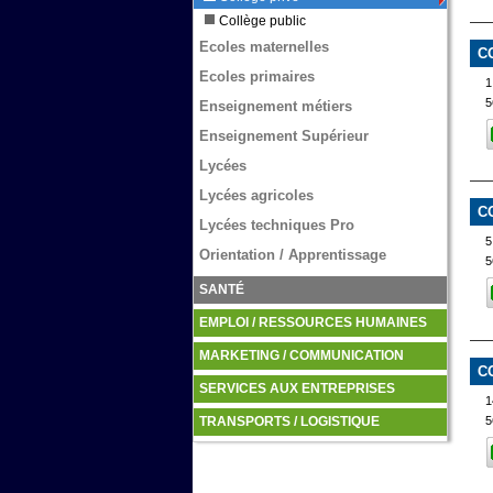
Collège public
Ecoles maternelles
C
Ecoles primaires
1
5
Enseignement métiers
Enseignement Supérieur
Lycées
Lycées agricoles
C
Lycées techniques Pro
5
Orientation / Apprentissage
5
SANTÉ
EMPLOI / RESSOURCES HUMAINES
MARKETING / COMMUNICATION
C
SERVICES AUX ENTREPRISES
1
5
TRANSPORTS / LOGISTIQUE