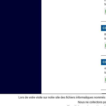
2
5
C
8
5
C
4
5
Lors de votre visite sur notre site des fichiers informatiques nommés
Nous ne collectons pas