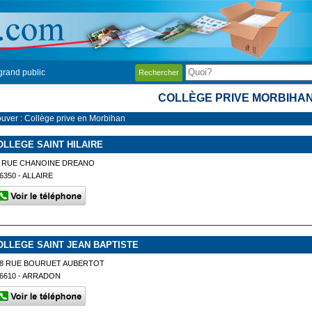
grand public
Rechercher
COLLÈGE PRIVE MORBIHA
ouver : Collège prive en Morbihan
OLLEGE SAINT HILAIRE
2 RUE CHANOINE DREANO
6350 - ALLAIRE
OLLEGE SAINT JEAN BAPTISTE
18 RUE BOURUET AUBERTOT
6610 - ARRADON