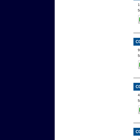
1
5
C
9
5
C
4
5
C