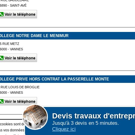
 RUE BAUDELAIRE
6890 - SAINT-AVÉ
OLLEGE NOTRE DAME LE MENIMUR
5 RUE METZ
6000 - VANNES
OLLEGE PRIVE HORS CONTRAT LA PASSERELLE MONTE
 RUE LOUIS DE BROGLIE
6000 - VANNES
Devis
travaux d'entrep
Jusqu'à 3 devis en 5 minutes.
Afficher plus de prestataires
 cookies sont déposés sur votre terminal. Ces cookies sont utilisés pour la navigatio
Cliquez ici
 vos données personnelles au travers des cookies à des fins publicitaires ni pour 