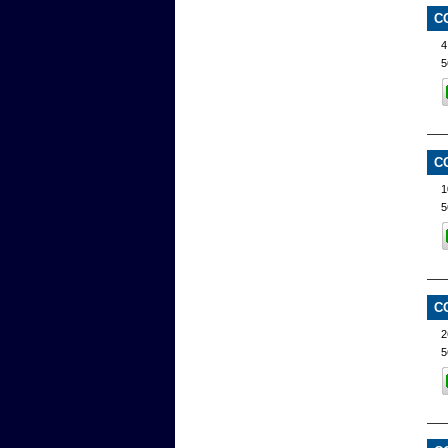
C
4
5
C
1
5
C
2
5