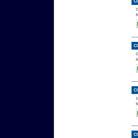
C
C
5
C
5
C
1
5
C