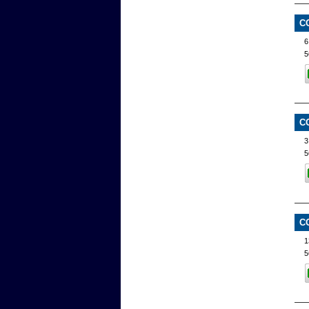
C
5
C
3
5
C
1
5