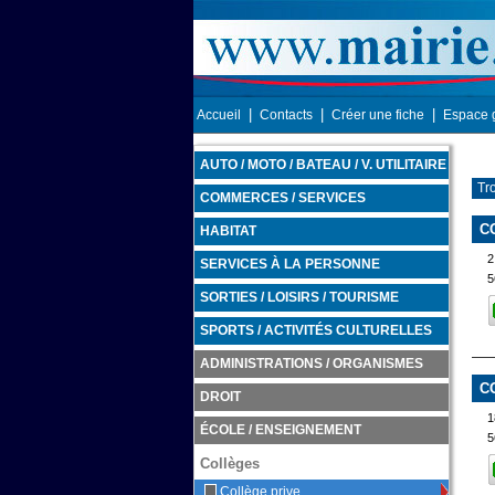
|
|
|
Accueil
Contacts
Créer une fiche
Espace 
AUTO / MOTO / BATEAU / V. UTILITAIRE
Tr
COMMERCES / SERVICES
C
HABITAT
SERVICES À LA PERSONNE
5
SORTIES / LOISIRS / TOURISME
SPORTS / ACTIVITÉS CULTURELLES
ADMINISTRATIONS / ORGANISMES
C
DROIT
ÉCOLE / ENSEIGNEMENT
5
Collèges
Collège prive